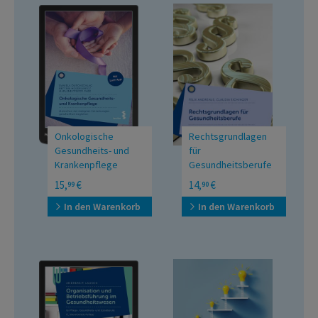
Onkologische
Rechtsgrundlagen
Gesundheits- und
für
Krankenpflege
Gesundheitsberufe
Menschen mit malignen
15,
€
14,
€
99
90
Erkrankungen
ganzheitlich begleiten
In den Warenkorb
In den Warenkorb