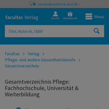
versandkostenfrei ab € 30,–
0
Menü
Konto
Warenkorb
facultas
Verlag
Pflege- und andere Gesundheitsberufe
Gesamtverzeichnis
Gesamtverzeichnis Pflege:
Fachhochschule, Universität &
Weiterbildung