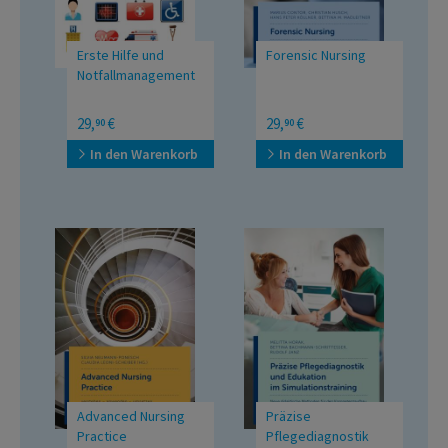
Erste Hilfe und
Forensic Nursing
Notfallmanagement
Ein Lehrbuch für
Grundsätze und Praxis
29,
€
29,
€
90
90
Gesundheits- und
Krankenpflegeberufe
In den Warenkorb
In den Warenkorb
Advanced Nursing
Präzise
Practice
Pflegediagnostik