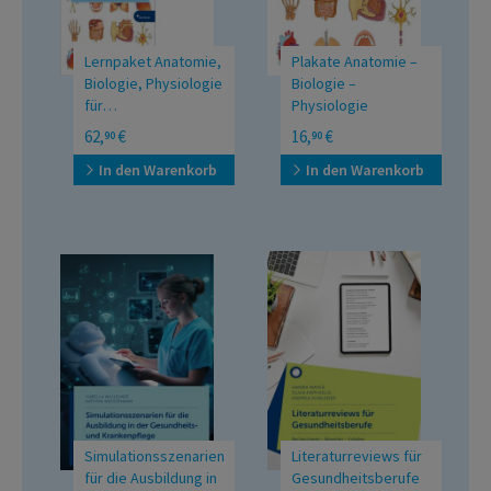
Lernpaket Anatomie,
Plakate Anatomie –
Biologie, Physiologie
Biologie –
für
Physiologie
Gesundheitsberufe
Lehrbuch/Übungsbuch
für Gesundheitsberufe
62,
€
16,
€
90
90
In den Warenkorb
In den Warenkorb
Simulationsszenarien
Literaturreviews für
für die Ausbildung in
Gesundheitsberufe