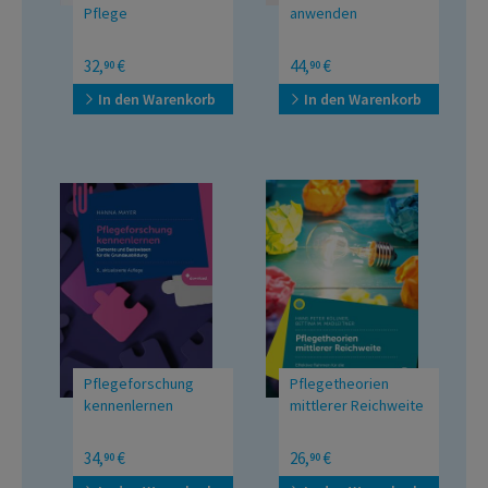
Pflege
anwenden
Effektive Bewegung zur
Elemente und
32,
€
44,
€
90
90
Gesundheitsentwicklung
Basiswissen für das
Studium
In den Warenkorb
In den Warenkorb
Pflegeforschung
Pflegetheorien
kennenlernen
mittlerer Reichweite
Elemente und
Effektive Rahmen für die
34,
€
26,
€
90
90
Basiswissen für die
professionelle