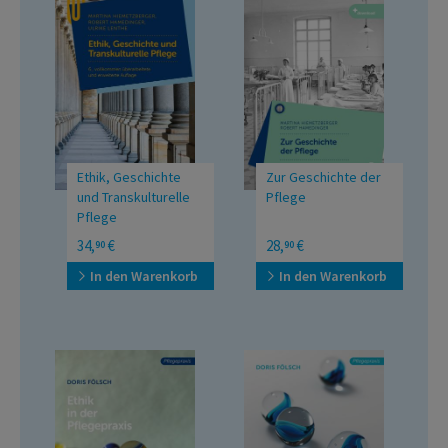
Ethik, Geschichte
Zur Geschichte der
und Transkulturelle
Pflege
Pflege
für Pflegeberufe
34,
€
28,
€
90
90
In den Warenkorb
In den Warenkorb