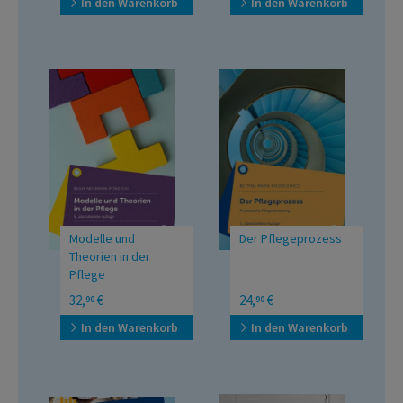
Grundausbildung
Pflegepraxis
In den Warenkorb
In den Warenkorb
Modelle und
Der Pflegeprozess
Theorien in der
Pflege
Prozesshafte
32,
€
24,
€
90
90
Pflegebeziehung
In den Warenkorb
In den Warenkorb