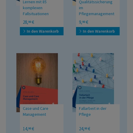
Lernen mit 85
Qualitätssicherung
komplexen
im
Fallsituationen
Pflegemanagement
Ein Arbeitsbuch für das
Ein Lehrbuch für
28,
€
9,
€
90
90
Erlernen der präzisen
Gesundheitsberufe
Pflegediagnostik in
In den Warenkorb
In den Warenkorb
Studium und Praxis
Case und Care
Fallarbeit in der
Management
Pflege
Im Gesundheits- und
Grundlagen, Formen,
14,
€
24,
€
90
90
Pflegebereich
Anwendungsbereiche