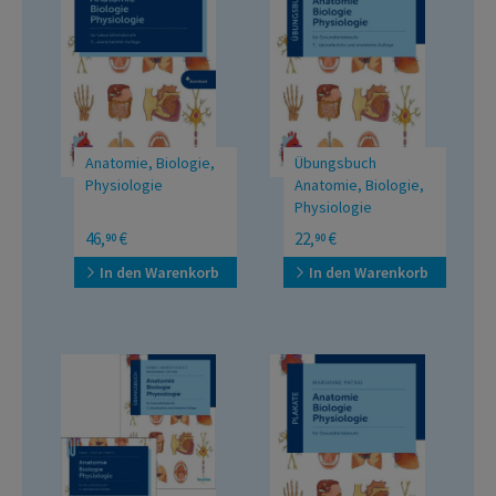
Anatomie, Biologie,
Übungsbuch
Physiologie
Anatomie, Biologie,
Physiologie
für Gesundheitsberufe
für Gesundheitsberufe
46,
€
22,
€
90
90
In den Warenkorb
In den Warenkorb