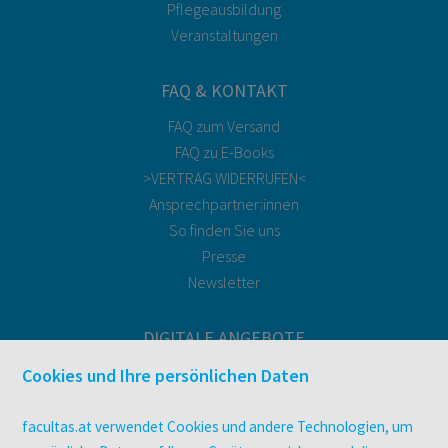
Pflegeausbildung
Veranstaltungen
FAQ & KONTAKT
FAQ zum Versand
FAQ zu E-Books
>VERTRAG WIDERRUFEN<
Ansprechpartner:innen
So finden Sie uns
Presse
Newsletter
DIGITALE ANGEBOTE
Überblick
Cookies und Ihre persönlichen Daten
Campus-Lizenzen
utb elibrary
facultas.at verwendet Cookies und andere Technologien, um