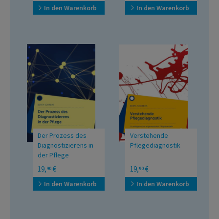
In den Warenkorb
In den Warenkorb
Der Prozess des
Verstehende
Diagnostizierens in
Pflegediagnostik
der Pflege
Grundlagen zum
19,
€
19,
€
90
90
angemessenen
Pflegehandeln
In den Warenkorb
In den Warenkorb