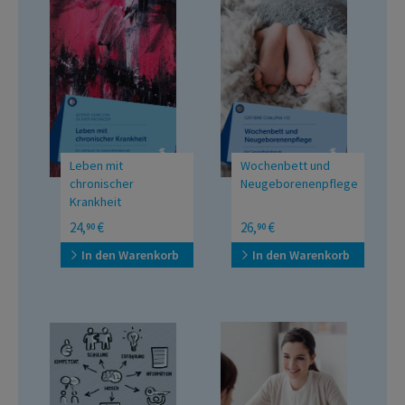
Leben mit
Wochenbett und
chronischer
Neugeborenenpflege
Krankheit
Lehrbuch für
für Gesundheitsberufe
24,
€
26,
€
90
90
Gesundheitsberufe
In den Warenkorb
In den Warenkorb