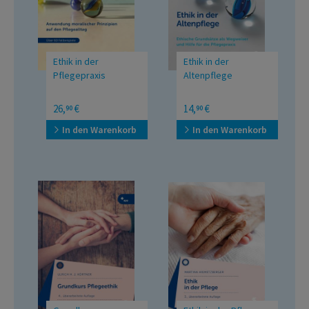
Ethik in der
Ethik in der
Pflegepraxis
Altenpflege
Anwendung moralischer
Ethische Grundsätze als
26,
€
14,
€
90
90
Prinzipien auf den
Wegweiser und Hilfe für
Pflegealltag
die Pflegepraxis
In den Warenkorb
In den Warenkorb