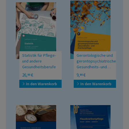
Statistik für Pflege-
Gerontologische und
und andere
gerontopsychiatrische
Gesundheitsberufe
Gesundheits- und
Krankenpflege
manual
Ein Lehrbuch für
26,
€
9,
€
90
90
Pflegeberufe
In den Warenkorb
In den Warenkorb