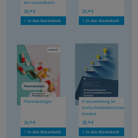
der Gesundheits-
und Krankenpflege
Recherchieren –
28,
€
29,
€
90
90
Bewerten – Erstellen
In den Warenkorb
In den Warenkorb
Pharmakologie
Praxisanleitung im
hochschuldidaktischen
Kontext
Ein Lehrbuch für
Begleitung von
26,
€
28,
€
90
90
Pflegeassistenz- und
Auszubildenden in die
Sozialbetreuungsberufe
Gesundheits- und
In den Warenkorb
In den Warenkorb
Krankenpflegepraxis