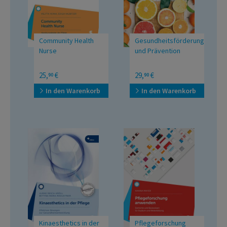
Community Health
Gesundheitsförderung
Nurse
und Prävention
Handlungsfelder der
für Pflege- und andere
25,
€
29,
€
90
90
Pflege im Kontext von
Gesundheitsberufe
Public Health
In den Warenkorb
In den Warenkorb
Kinaesthetics in der
Pflegeforschung