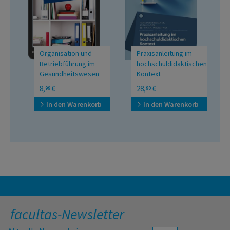
Organisation und
Praxisanleitung im
Betriebführung im
hochschuldidaktischen
Gesundheitswesen
Kontext
für Pflege- Gesundheits-
Begleitung von
8,
€
28,
€
99
90
und Sozialberufe
Auszubildenden in die
Gesundheits- und
In den Warenkorb
In den Warenkorb
Krankenpflegepraxis
facultas-Newsletter