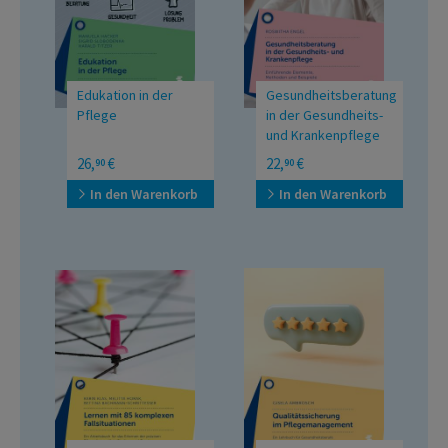
Edukation in der
Gesundheitsberatung
Pflege
in der Gesundheits-
und Krankenpflege
Einführende Elemente,
26,
€
22,
€
90
90
Methoden und Beispiele
In den Warenkorb
In den Warenkorb