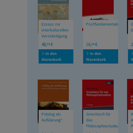
Essays zur
Postfundamentalismus
G
interkulturellen
D
Verständigung
utb Profile
B
48,
€
16,
€
2
50
50
k
G
In den
In den
d
Warenkorb
Warenkorb
Q
Polylog als
Griechisch für
W
Aufklärung?
das
A
Philosophiestudium
P
Interkulturell-
UTB Grosse Reihe
U