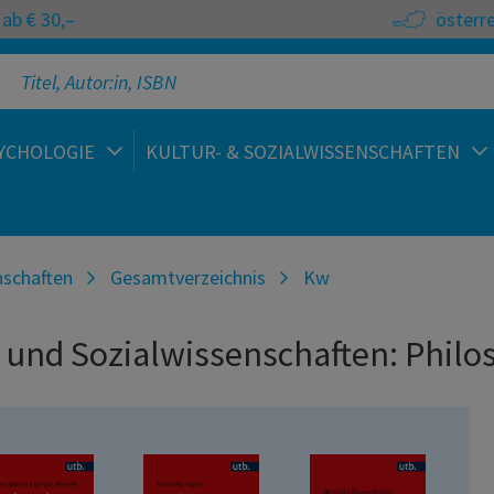
ab € 30,–
österr
YCHOLOGIE
KULTUR- & SOZIALWISSENSCHAFTEN
nschaften
Gesamtverzeichnis
Kw
 und Sozialwissenschaften: Philo