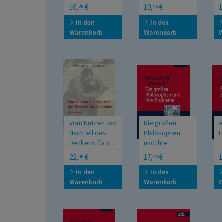
Profile UTB Uni
Profile UTB Uni
P
10,
€
10,
€
1
20
20
Taschenbücher
Taschenbücher
In den
In den
Warenkorb
Warenkorb
Vom Nutzen und
Die großen
Ä
Nachteil des
Philosophen
Denkens für das
und ihre
Leben
Probleme
Vorlesungen zur
Vorlesungen zur
22,
€
17,
€
1
00
40
Einführung in die
Einführung in die
Philosophie
Philosophie
In den
In den
Warenkorb
Warenkorb