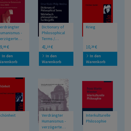
erdrängter
Dictionary of
Krieg
umanismus -
Philosophical
erzögerte
Terms /
ufklärung.
Wörterbuch
uf der Suche
German-
Profile
9,
€
41,
€
10,
€
00
10
20
hilosophie in
philosophischer
ach
English/English-
uthentischem
German -
In den
In den
In den
sterreich
Fachbegriffe
hilosophieren
Deutsch-
Warenkorb
Warenkorb
Warenkorb
951–2000
Englisch/Englisch-
Deutsch -
chönheit
Verdrängter
Interkulturelle
Humanismus -
Philosophie
verzögerte