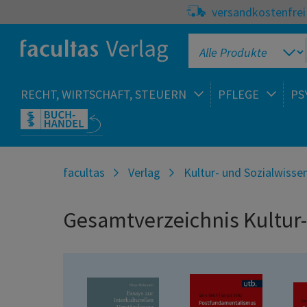
versandkostenfrei 
RECHT, WIRTSCHAFT, STEUERN
PFLEGE
PS
facultas
Verlag
Kultur- und Sozialwisse
Gesamtverzeichnis Kultur-