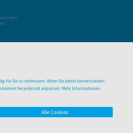
r kümmern
gen.
E
UNTERNEHMEN
Über facultas
Arbeiten bei facultas
Autor:in werden
ig für Sie zu verbessern. Wenn Sie damit einverstanden
Datenschutz & Cookies
zen können Sie jederzeit anpassen. Mehr Informationen
AGB
Barrierefreiheit
Alle Cookies