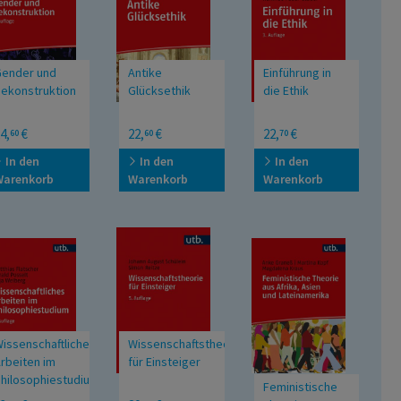
ender und
Antike
Einführung in
ekonstruktion
Glücksethik
die Ethik
egriffe und
UTB Uni
4,
€
22,
€
22,
€
60
60
70
ommentierte
Taschenbücher
rundlagentexte
In den
In den
In den
er Gender- und
Warenkorb
Warenkorb
Warenkorb
ueer-Theorie
issenschaftliches
Wissenschaftstheorie
rbeiten im
für Einsteiger
hilosophiestudium
Feministische
TB Mittlere Reihe
UTB Uni