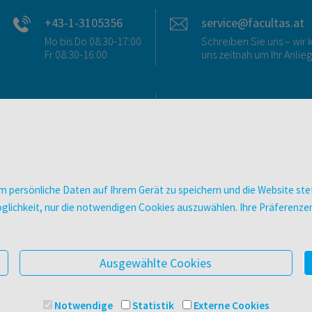
+43-1-3105356
service@facultas.at
Mo bis Do 08:30-17:00
Schreiben Sie uns – wi
Fr 08:30-16:00
uns zeitnah um Ihr Anlie
FAQ & KONTAKT
DIGITALE ANGEBOT
FAQ zum Versand
Überblick
FAQ zu E-Books
Campus-Lizenzen
>VERTRAG WIDERRUFEN<
utb elibrary
 persönliche Daten auf Ihrem Gerät zu speichern und die Website stet
Ansprechpartner:innen
E-Books
e Möglichkeit, nur die notwendigen Cookies auszuwählen. Ihre Präferen
So finden Sie uns
facultas Club
Presse
Newsletter
Ausgewählte Cookies
Notwendige
Statistik
Externe Cookies