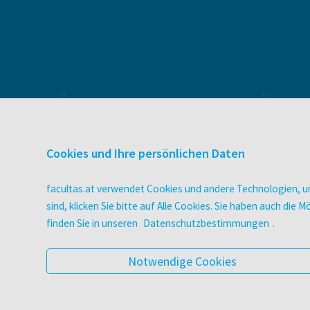
PRODUKTE & SERVICES
Verlag
Cookies und Ihre persönlichen Daten
Buchhandel
facultas Bindeservice
facultas.at verwendet Cookies und andere Technologien, um
Druckerei facultas druckt.
sind, klicken Sie bitte auf Alle Cookies. Sie haben auch di
Wissen Magazin
finden Sie in unseren
Datenschutzbestimmungen
.
Pflegeausbildung
Veranstaltungen
Notwendige Cookies