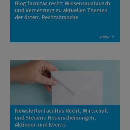
Blog facultas.recht: Wissensaustausch
und Vernetzung zu aktuellen Themen
der österr. Rechtsbranche
mehr
Newsletter facultas Recht, Wirtschaft
und Steuern: Neuerscheinungen,
Aktionen und Events