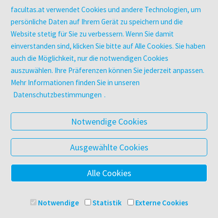
utb elibrary
facultas.at verwendet Cookies und andere Technologien, um
E-Books
persönliche Daten auf Ihrem Gerät zu speichern und die
facultas Club
Website stetig für Sie zu verbessern. Wenn Sie damit
einverstanden sind, klicken Sie bitte auf Alle Cookies. Sie haben
auch die Möglichkeit, nur die notwendigen Cookies
UNTERNEHMEN
auszuwählen. Ihre Präferenzen können Sie jederzeit anpassen.
Über facultas
Mehr Informationen finden Sie in unseren
Arbeiten bei facultas
Datenschutzbestimmungen
.
Autor:in werden
Datenschutz & Cookies
Notwendige Cookies
AGB
Barrierefreiheit
Ausgewählte Cookies
Alle Cookies
© 2025 Facultas Verlags- und Buchhandels AG
Impressum
Notwendige
Statistik
Externe Cookies