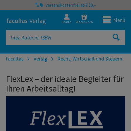
versandkostenfrei ab € 30,–
0
Menü
Konto
Warenkorb
facultas
Verlag
Recht, Wirtschaft und Steuern
FlexLex – der ideale Begleiter für
Ihren Arbeitsalltag!