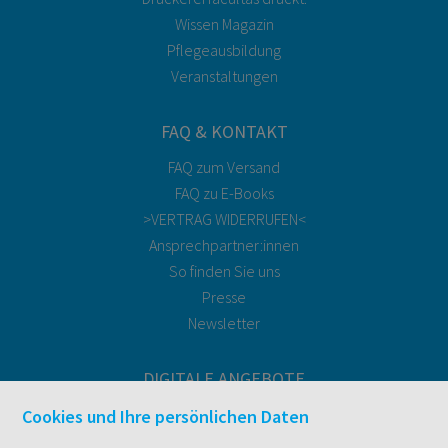
Wissen Magazin
Pflegeausbildung
Veranstaltungen
FAQ & KONTAKT
FAQ zum Versand
FAQ zu E-Books
>VERTRAG WIDERRUFEN<
Ansprechpartner:innen
So finden Sie uns
Presse
Newsletter
DIGITALE ANGEBOTE
Überblick
Cookies und Ihre persönlichen Daten
Campus-Lizenzen