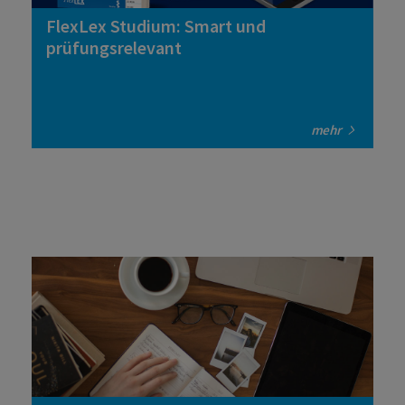
FlexLex Studium: Smart und
prüfungsrelevant
mehr