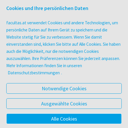
Überblick
Cookies und Ihre persönlichen Daten
Campus-Lizenzen
utb elibrary
facultas.at verwendet Cookies und andere Technologien, um
E-Books
persönliche Daten auf Ihrem Gerät zu speichern und die
Website stetig für Sie zu verbessern. Wenn Sie damit
facultas Club
einverstanden sind, klicken Sie bitte auf Alle Cookies. Sie haben
auch die Möglichkeit, nur die notwendigen Cookies
UNTERNEHMEN
auszuwählen. Ihre Präferenzen können Sie jederzeit anpassen.
Über facultas
Mehr Informationen finden Sie in unseren
Arbeiten bei facultas
Datenschutzbestimmungen
.
Autor:in werden
Datenschutz & Cookies
Notwendige Cookies
AGB
Barrierefreiheit
Ausgewählte Cookies
Alle Cookies
© 2025 Facultas Verlags- und Buchhandels AG
Impressum