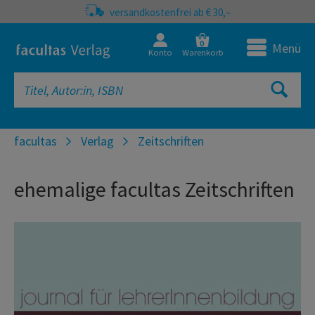
versandkostenfrei ab € 30,–
0
Menü
Konto
Warenkorb
facultas
Verlag
Zeitschriften
ehemalige facultas Zeitschriften