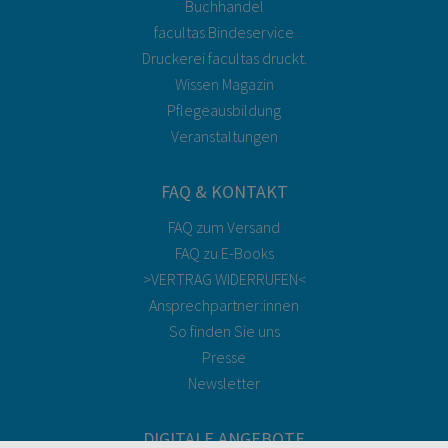
Buchhandel
facultas Bindeservice
Druckerei facultas druckt.
Wissen Magazin
Pflegeausbildung
Veranstaltungen
FAQ & KONTAKT
FAQ zum Versand
FAQ zu E-Books
>VERTRAG WIDERRUFEN<
Ansprechpartner:innen
So finden Sie uns
Presse
Newsletter
DIGITALE ANGEBOTE