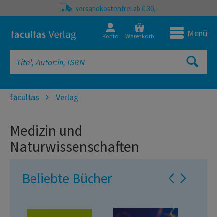
versandkostenfrei ab € 30,–
0
Menü
Konto
Warenkorb
facultas
Verlag
Medizin und
Naturwissenschaften
Beliebte Bücher