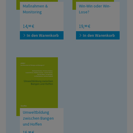
Maßnahmen &
Win-Win oder Win-
Monitoring
Lose?
Rücksicht auf Natur und
Biodiversität und
14,
€
19,
€
90
90
Biodiversität bei der
Energiewende in
Energiewende
Österreich
In den Warenkorb
In den Warenkorb
Umweltbildung
zwischen Bangen
und Hoffen
16,
€
90