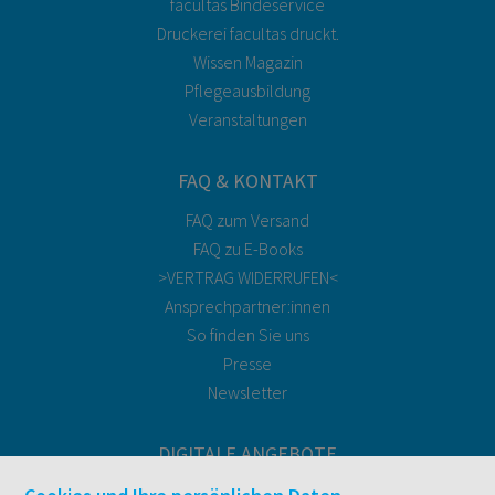
facultas Bindeservice
Druckerei facultas druckt.
Wissen Magazin
Pflegeausbildung
Veranstaltungen
FAQ & KONTAKT
FAQ zum Versand
FAQ zu E-Books
>VERTRAG WIDERRUFEN<
Ansprechpartner:innen
So finden Sie uns
Presse
Newsletter
DIGITALE ANGEBOTE
Überblick