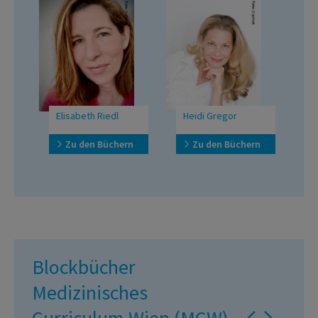
Elisabeth Riedl
Heidi Gregor
F
Zu den Büchern
Zu den Büchern
Blockbücher
Medizinisches