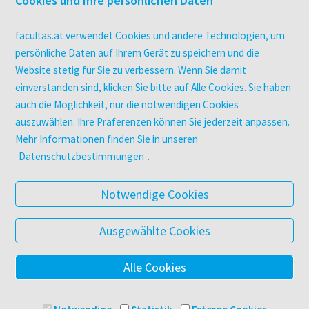
Cookies und Ihre persönlichen Daten
Campus-Lizenzen
utb elibrary
facultas.at verwendet Cookies und andere Technologien, um
E-Books
persönliche Daten auf Ihrem Gerät zu speichern und die
Website stetig für Sie zu verbessern. Wenn Sie damit
facultas Club
einverstanden sind, klicken Sie bitte auf Alle Cookies. Sie haben
auch die Möglichkeit, nur die notwendigen Cookies
UNTERNEHMEN
auszuwählen. Ihre Präferenzen können Sie jederzeit anpassen.
Über facultas
Mehr Informationen finden Sie in unseren
Arbeiten bei facultas
Datenschutzbestimmungen
.
Autor:in werden
Datenschutz & Cookies
Notwendige Cookies
AGB
Barrierefreiheit
Ausgewählte Cookies
Alle Cookies
© 2025 Facultas Verlags- und Buchhandels AG
Impressum