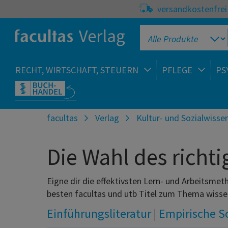
versandkostenfrei 
RECHT, WIRTSCHAFT, STEUERN
PFLEGE
PS
facultas
Verlag
Kultur- und Sozialwisse
Die Wahl des richt
Eigne dir die effektivsten Lern- und Arbeitsm
besten facultas und utb Titel zum Thema wissen
Einführungsliteratur
|
Empirische S