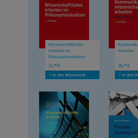
Wissenschaftliches
Kommunika
Arbeiten im
Arbeiten
Philosophiestudium
UTB Mittlere Reihe
Eine Einführ
13,
€
26,
€
40
70
In den Warenkorb
In den 