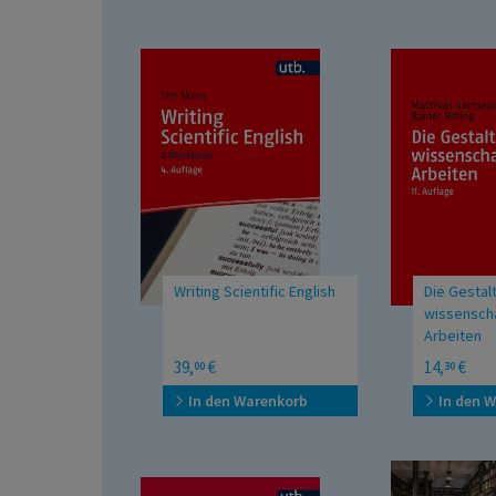
Writing Scientific English
Die Gestal
wissenscha
Arbeiten
A Workbook
Ein Leitfaden
39,
€
14,
€
00
30
Master- und
sowie Disser
In den Warenkorb
In den 