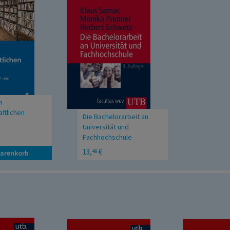
n
ftlichen
Die Bachelorarbeit an
Universität und
begleitende und
Fachhochschule
spektive
Ein Lehr- und Lernbuch zur
13,
€
40
Warenkorb
Gestaltung wissenschaftlicher
Arbeiten