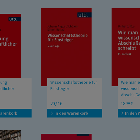
tung
Wissenschaftstheorie für
Wie man e
ftlicher
Einsteiger
wissensch
Abschlußa
 für Bachelor-,
UTB Uni Taschenbücher
Doktor-, Di
20,
€
18,
€
50
50
 Diplomarbeiten
Magisterarbe
tationen
und Sozial
Warenkorb
In den Warenkorb
In den 