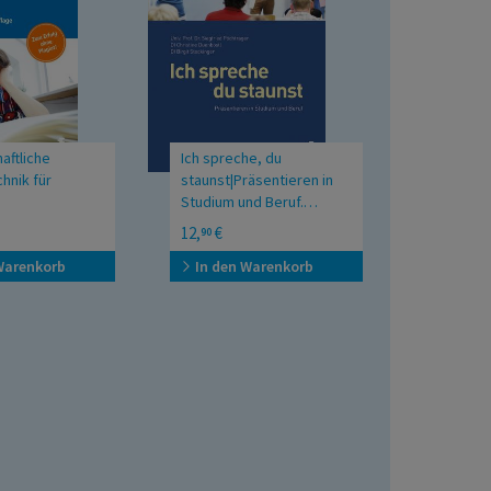
aftliche
Ich spreche, du
hnik für
staunst|Präsentieren in
Studium und Beruf.
22.10.2014. Book.
für juristische
Präsentieren in Studium und
12,
€
90
iplom-, Master-
Beruf
rarbeiten,
Warenkorb
In den Warenkorb
nen und
liche Artikel mit
dem
verzeichnis