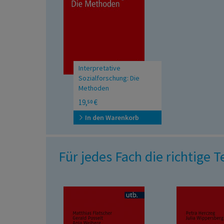
Interpretative
Sozialforschung: Die
Methoden
UTB Uni Taschenbücher
19,
€
50
In den Warenkorb
Für jedes Fach die richtige 