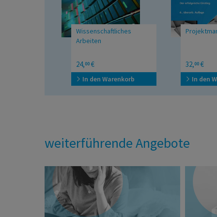
Wissenschaftliches
Projektma
Arbeiten
Eine Einführung
Der erfolgrei
24,
€
32,
€
00
00
In den Warenkorb
In den 
weiterführende Angebote