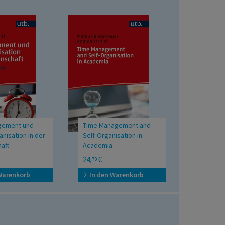
gement und
Time Management and
nisation in der
Self-Organisation in
aft
Academia
estimmtes Leben in
Developing a self-directed and
24,
€
70
balanced life
Warenkorb
In den Warenkorb