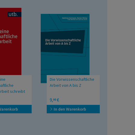
ine
Die Vorwissenschaftliche
aftliche
Arbeit von A bis Z
rbeit schreibt
plom- und
9,
€
90
it in den Geistes-
wissenschaften
Warenkorb
In den Warenkorb