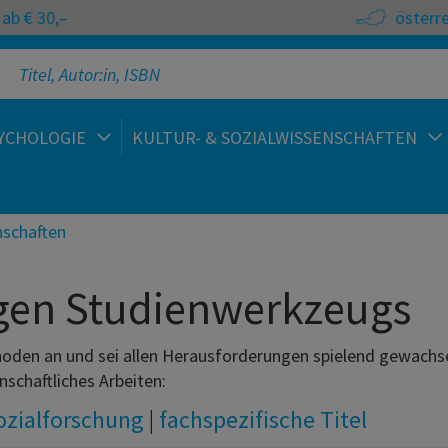
ab € 30,–
österr
YCHOLOGIE
KULTUR- & SOZIALWISSENSCHAFTEN
nschaften
igen Studienwerkzeugs
ethoden an und sei allen Herausforderungen spielend gewach
schaftliches Arbeiten:
ozialforschung
|
fachspezifische Titel