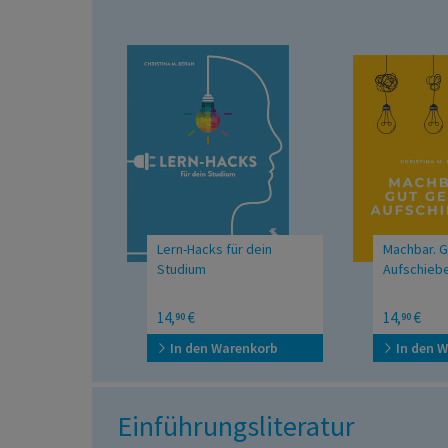
Lern-Hacks für dein
Machbar. 
Studium
Aufschiebe
14,
€
14,
€
90
90
In den Warenkorb
In den 
Einführungsliteratur