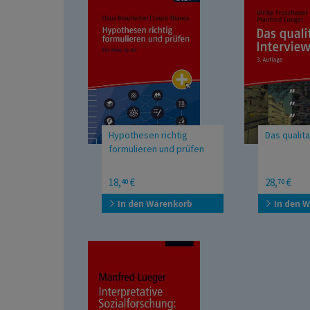
Hypothesen richtig
Das qualita
formulieren und prüfen
Ein How to do
Zur Praxis in
18,
€
28,
€
40
70
Analyse sozi
In den Warenkorb
In den 