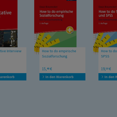
tive Interview
How to do empirische
How to do 
Sozialforschung
SPSS
terpretativer
Eine Gebrauchsanleitung
Eine Gebra
15,
€
19,
€
40
50
aler Systeme
Warenkorb
In den Warenkorb
In den 