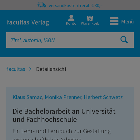
versandkostenfrei ab € 30,–
0
Menü
Konto
Warenkorb
facultas
Detailansicht
Klaus Samac
,
Monika Prenner
,
Herbert Schwetz
Die Bachelorarbeit an Universität
und Fachhochschule
Ein Lehr- und Lernbuch zur Gestaltung
wissenschaftlicher Arbeiten