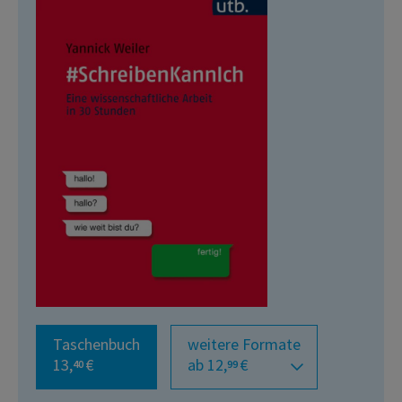
Taschenbuch
weitere Formate
13,
€
ab 12,
€
40
99