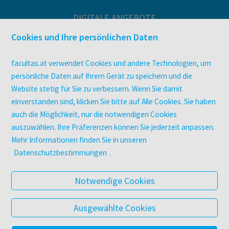
DIGITALE ANGEBOTE
Überblick
Cookies und Ihre persönlichen Daten
Campus-Lizenzen
utb elibrary
facultas.at verwendet Cookies und andere Technologien, um
E-Books
persönliche Daten auf Ihrem Gerät zu speichern und die
Website stetig für Sie zu verbessern. Wenn Sie damit
facultas Club
einverstanden sind, klicken Sie bitte auf Alle Cookies. Sie haben
auch die Möglichkeit, nur die notwendigen Cookies
UNTERNEHMEN
auszuwählen. Ihre Präferenzen können Sie jederzeit anpassen.
Über facultas
Mehr Informationen finden Sie in unseren
Arbeiten bei facultas
Datenschutzbestimmungen
.
Autor:in werden
Datenschutz & Cookies
Notwendige Cookies
AGB
Barrierefreiheit
Ausgewählte Cookies