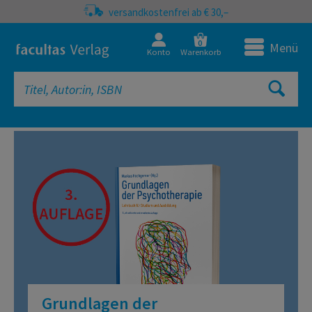
versandkostenfrei ab € 30,–
0
Menü
Konto
Warenkorb
Grundlagen der