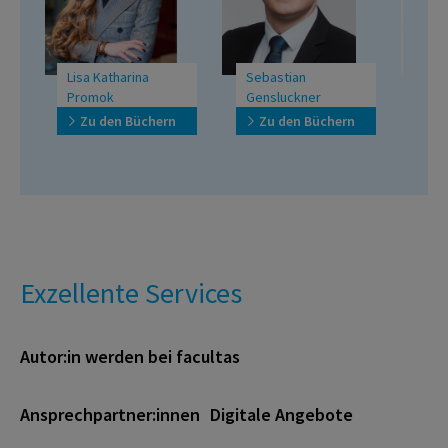
rina
Sebastian
Marius Contor
Gensluckner
Büchern
Zu den Büchern
Zu den Büchern
Exzellente Services
Autor:in werden bei facultas
Ansprechpartner:innen
Digitale Angebote