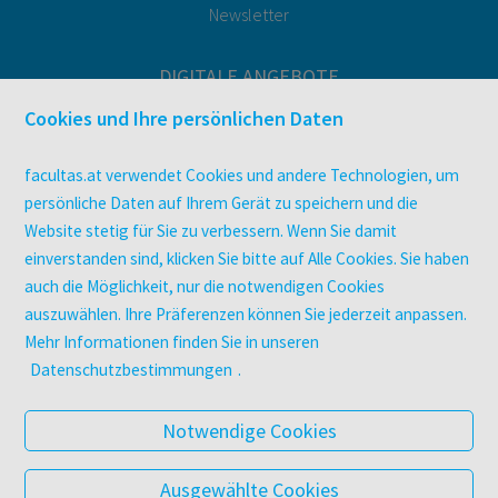
Newsletter
DIGITALE ANGEBOTE
Überblick
Cookies und Ihre persönlichen Daten
Campus-Lizenzen
utb elibrary
facultas.at verwendet Cookies und andere Technologien, um
E-Books
persönliche Daten auf Ihrem Gerät zu speichern und die
Website stetig für Sie zu verbessern. Wenn Sie damit
facultas Club
einverstanden sind, klicken Sie bitte auf Alle Cookies. Sie haben
auch die Möglichkeit, nur die notwendigen Cookies
UNTERNEHMEN
auszuwählen. Ihre Präferenzen können Sie jederzeit anpassen.
Über facultas
Mehr Informationen finden Sie in unseren
Arbeiten bei facultas
Datenschutzbestimmungen
.
Autor:in werden
Datenschutz & Cookies
Notwendige Cookies
AGB
Barrierefreiheit
Ausgewählte Cookies