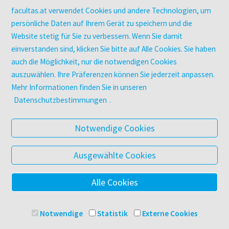
utb elibrary
facultas.at verwendet Cookies und andere Technologien, um
E-Books
persönliche Daten auf Ihrem Gerät zu speichern und die
Website stetig für Sie zu verbessern. Wenn Sie damit
facultas Club
einverstanden sind, klicken Sie bitte auf Alle Cookies. Sie haben
auch die Möglichkeit, nur die notwendigen Cookies
UNTERNEHMEN
auszuwählen. Ihre Präferenzen können Sie jederzeit anpassen.
Über facultas
Mehr Informationen finden Sie in unseren
Arbeiten bei facultas
Datenschutzbestimmungen
.
Autor:in werden
Datenschutz & Cookies
Notwendige Cookies
AGB
Barrierefreiheit
Ausgewählte Cookies
Alle Cookies
© 2025 Facultas Verlags- und Buchhandels AG
Impressum
Notwendige
Statistik
Externe Cookies