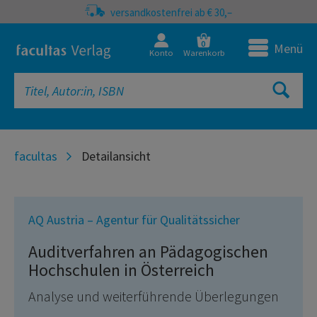
versandkostenfrei ab € 30,–
0
Menü
Konto
Warenkorb
facultas
Detailansicht
AQ Austria – Agentur für Qualitätssicher
Auditverfahren an Pädagogischen
Hochschulen in Österreich
Analyse und weiterführende Überlegungen