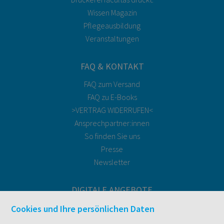
Wissen Magazin
Pflegeausbildung
Veranstaltungen
FAQ & KONTAKT
FAQ zum Versand
FAQ zu E-Books
>VERTRAG WIDERRUFEN<
Ansprechpartner:innen
So finden Sie uns
Presse
Newsletter
DIGITALE ANGEBOTE
Überblick
Cookies und Ihre persönlichen Daten
Campus-Lizenzen