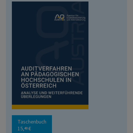
Taschenbuch
15,
€
40