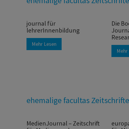
ehemalige facultas Zeitschrift
journal für
Die Bo
lehrerInnenbildung
Journa
Resea
Mehr Lesen
Mehr 
ehemalige facultas Zeitschrift
MedienJournal – Zeitschrift
europa