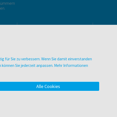
r kümmern
gen.
E
UNTERNEHMEN
Über facultas
Arbeiten bei facultas
Autor:in werden
ig für Sie zu verbessern. Wenn Sie damit einverstanden
Datenschutz & Cookies
zen können Sie jederzeit anpassen. Mehr Informationen
AGB
Barrierefreiheit
Alle Cookies
m