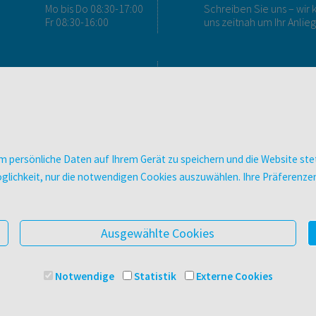
Mo bis Do 08:30-17:00
Schreiben Sie uns – wi
Fr 08:30-16:00
uns zeitnah um Ihr Anlie
FAQ & KONTAKT
DIGITALE ANGEBOT
FAQ zum Versand
Überblick
FAQ zu E-Books
Campus-Lizenzen
>VERTRAG WIDERRUFEN<
utb elibrary
 persönliche Daten auf Ihrem Gerät zu speichern und die Website stet
Ansprechpartner:innen
E-Books
e Möglichkeit, nur die notwendigen Cookies auszuwählen. Ihre Präferen
So finden Sie uns
facultas Club
Presse
Newsletter
Ausgewählte Cookies
Notwendige
Statistik
Externe Cookies
© 2025 Facultas Verlags- und Buchhandels AG
Impressu