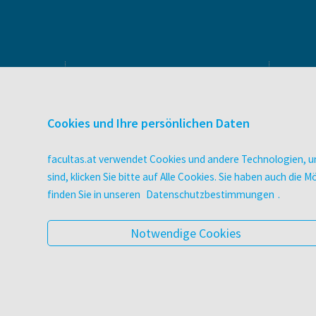
PRODUKTE & SERVICES
Verlag
Cookies und Ihre persönlichen Daten
Buchhandel
facultas Bindeservice
facultas.at verwendet Cookies und andere Technologien, um
Druckerei facultas druckt.
sind, klicken Sie bitte auf Alle Cookies. Sie haben auch di
Wissen Magazin
finden Sie in unseren
Datenschutzbestimmungen
.
Pflegeausbildung
Veranstaltungen
Notwendige Cookies