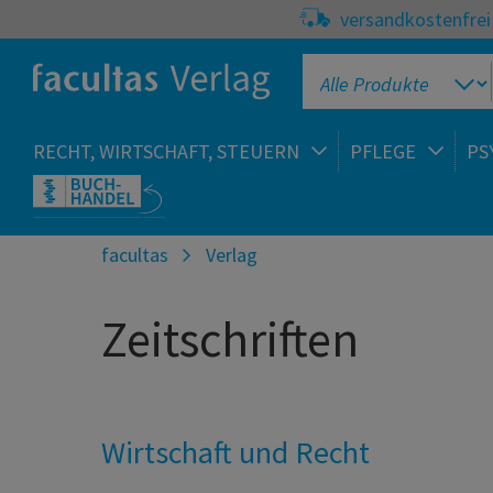
versandkostenfrei 
RECHT, WIRTSCHAFT, STEUERN
PFLEGE
PS
facultas
Verlag
Zeitschriften
Wirtschaft und Recht