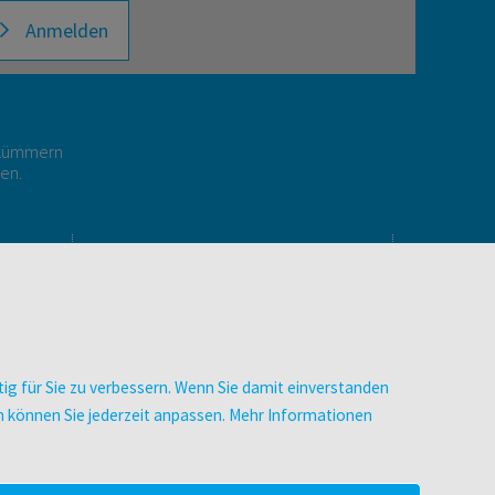
Anmelden
r kümmern
gen.
E
UNTERNEHMEN
Über facultas
Arbeiten bei facultas
Autor:in werden
ig für Sie zu verbessern. Wenn Sie damit einverstanden
Datenschutz & Cookies
zen können Sie jederzeit anpassen. Mehr Informationen
AGB
Barrierefreiheit