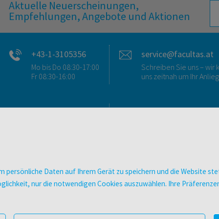
Aktuelle Neuerscheinungen,
Empfehlungen, Angebote und Aktionen
+43-1-3105356
service@facultas.at
Mo bis Do 08:30-17:00
Schreiben Sie uns – wi
Fr 08:30-16:00
uns zeitnah um Ihr Anlie
FAQ & KONTAKT
DIGITALE ANGEBOT
FAQ zum Versand
Überblick
FAQ zu E-Books
Campus-Lizenzen
>VERTRAG WIDERRUFEN<
utb elibrary
 persönliche Daten auf Ihrem Gerät zu speichern und die Website stet
Ansprechpartner:innen
E-Books
e Möglichkeit, nur die notwendigen Cookies auszuwählen. Ihre Präferen
So finden Sie uns
facultas Club
Presse
Newsletter