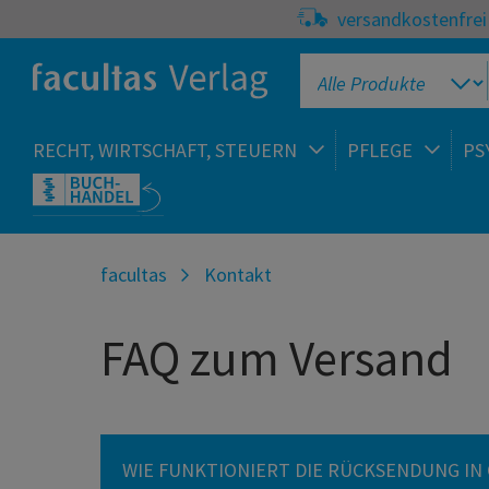
versandkostenfrei 
RECHT, WIRTSCHAFT, STEUERN
PFLEGE
PS
facultas
Kontakt
FAQ zum Versand
WIE FUNKTIONIERT DIE RÜCKSENDUNG IN