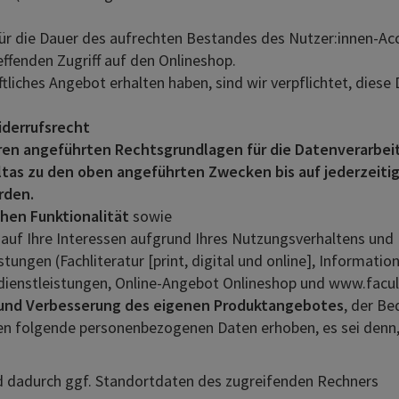
ür die Dauer des aufrechten Bestandes des Nutzer:innen-Acc
effenden Zugriff auf den Onlineshop.
ftliches Angebot erhalten haben, sind wir verpflichtet, dies
iderrufsrecht
eren angeführten Rechtsgrundlagen für die Datenverarbei
as zu den oben angeführten Zwecken bis auf jederzeitig
rden.
hen Funktionalität
sowie
B. auf Ihre Interessen aufgrund Ihres Nutzungsverhaltens 
ungen (Fachliteratur [print, digital und online], Informati
rdienstleistungen, Online-Angebot Onlineshop und www.facul
 und Verbesserung des eigenen Produktangebotes
, der B
en folgende personenbezogenen Daten erhoben, es sei denn, 
d dadurch ggf. Standortdaten des zugreifenden Rechners