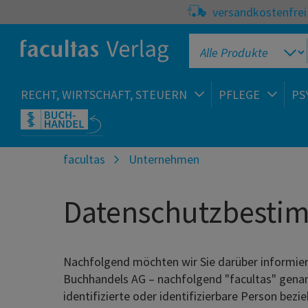
versandkostenfrei 
RECHT, WIRTSCHAFT, STEUERN
PFLEGE
PS
facultas
Unternehmen
Datenschutzbesti
Nachfolgend möchten wir Sie darüber informier
Buchhandels AG – nachfolgend "facultas" genan
identifizierte oder identifizierbare Person bez