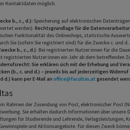
ten Kontaktdaten möglich.
ke b., c., d.):
Speicherung auf elektronischen Datenträger
wertet werden).
Rechtsgrundlage für die Datenverarbeitung
nischen Funktionalität des Onlineshops, statistische Auswer
h Sie (sofern Sie registriert sind) für die Zwecke c. und d..
ecke b., c., d.)
: Bei registrierten Nutzer:innen für die Da
ht registrierten Nutzer:innen ein Jahr ab dem betreffenden Zu
derrufsrecht: Sie erklären sich mit der Erhebung und V
n (b., c. und d.) – jeweils bis auf jederzeitigen Widerruf
d d.) kann per E-Mail an
office@facultas.at
gesendet wer
ltas
im Rahmen der Zusendung von Post, elektronischer Post (Ne
erbung. Sie erhalten dadurch Informationen über unsere Di
taltungen für Studierende und Lehrende, Verlagsleistungen, 
 Gewinnspiele und Aktionsangebote. Für diesen Zweck kön