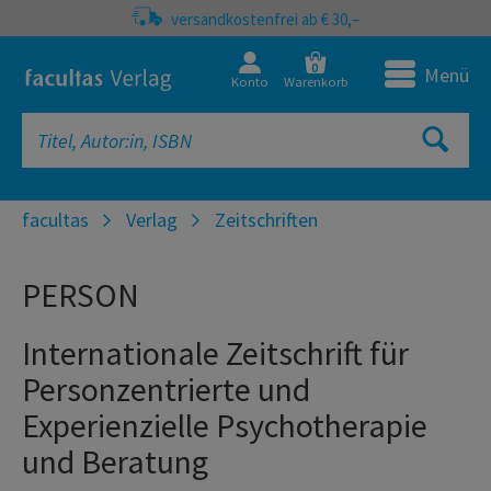
versandkostenfrei ab € 30,–
0
Menü
Konto
Warenkorb
facultas
Verlag
Zeitschriften
PERSON
Internationale Zeitschrift für
Personzentrierte und
Experienzielle Psychotherapie
und Beratung