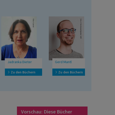
Jadranka Dieter
Gerd Mantl
Claudia Höfne
Zu den Büchern
Zu den Büchern
Zu den Büc
Vorschau: Diese Bücher