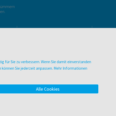
r kümmern
gen.
E
UNTERNEHMEN
Über facultas
Arbeiten bei facultas
Autor:in werden
ig für Sie zu verbessern. Wenn Sie damit einverstanden
Datenschutz & Cookies
zen können Sie jederzeit anpassen. Mehr Informationen
AGB
Barrierefreiheit
Alle Cookies
m