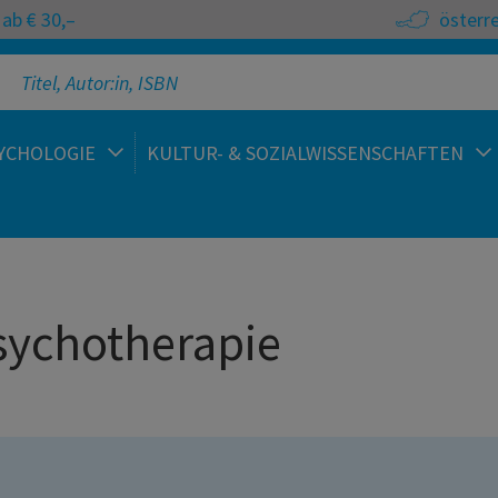
ab € 30,–
österr
YCHOLOGIE
KULTUR- & SOZIALWISSENSCHAFTEN
sychotherapie