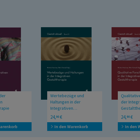
der
Wertebezüge und
Qualitativ
en
Haltungen in der
der Integr
rapie
Integrativen
Gestaltth
Gestalttherapie
24,
€
24,
€
90
90
Warenkorb
In den Warenkorb
In den 