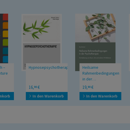
Hypnosepsychotherapie
Heilsame
e
Rahmenbedingungen
in der
Psychotherapie
Die Bedeutung von
16,
€
19,
€
90
90
Raum, Zeit und
anderen Wirkfaktoren
rb
In den Warenkorb
In den Warenkorb