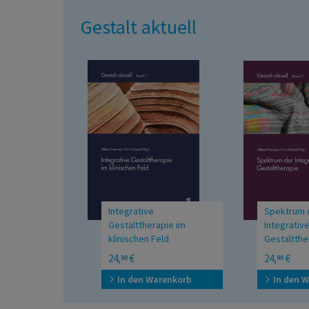
Gestalt aktuell
Integrative
Spektrum 
Gestalttherapie im
Integrativ
klinischen Feld
Gestaltthe
24,
€
24,
€
90
90
In den Warenkorb
In den 