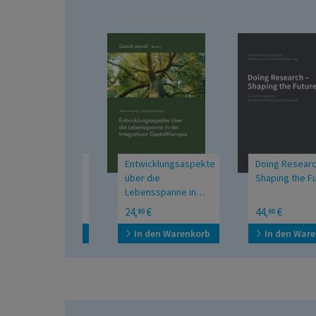
dlagen der
Entwicklungsaspekte
Doing Research –
hotherapie
über die
Shaping the Futur
Lebensspanne in
der Integrativen
uch für Studium
18. Forschungsforum
€
24,
€
44,
€
90
90
Gestalttherapie
usbildung
der österreichischen
Fachhochschulen
den Warenkorb
In den Warenkorb
In den Warenko