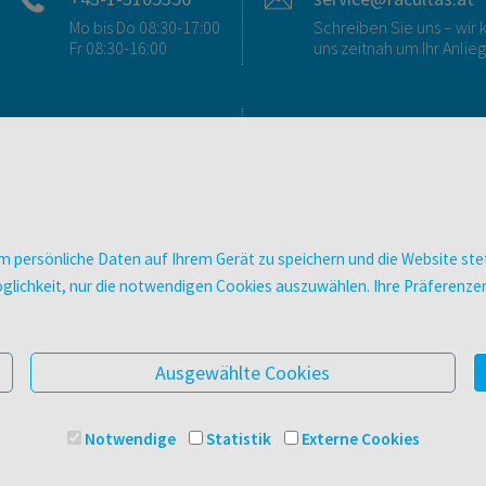
Mo bis Do 08:30-17:00
Schreiben Sie uns – wi
Fr 08:30-16:00
uns zeitnah um Ihr Anlie
FAQ & KONTAKT
DIGITALE ANGEBOT
FAQ zum Versand
Überblick
FAQ zu E-Books
Campus-Lizenzen
>VERTRAG WIDERRUFEN<
utb elibrary
 persönliche Daten auf Ihrem Gerät zu speichern und die Website stet
Ansprechpartner:innen
E-Books
e Möglichkeit, nur die notwendigen Cookies auszuwählen. Ihre Präferen
So finden Sie uns
facultas Club
Presse
Newsletter
Ausgewählte Cookies
Notwendige
Statistik
Externe Cookies
© 2025 Facultas Verlags- und Buchhandels AG
Impressu