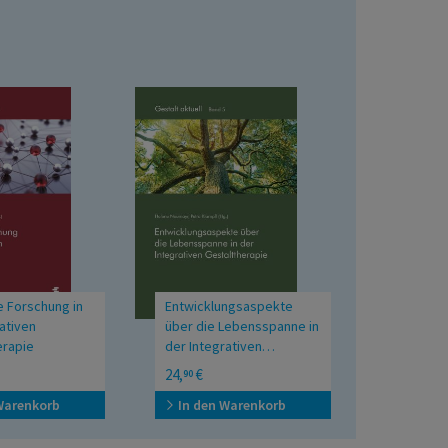
e Forschung in
Entwicklungsaspekte
ativen
über die Lebensspanne in
erapie
der Integrativen
Gestalttherapie
24,
€
90
Warenkorb
In den Warenkorb