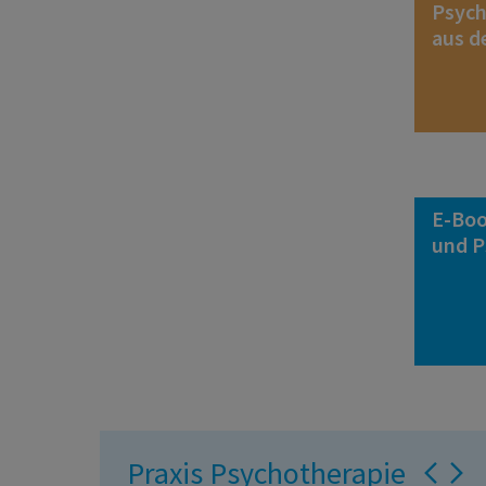
Psych
aus d
E-Boo
und P
Praxis Psychotherapie