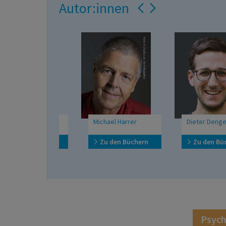
Autor:innen
Reichel
Michael Harrer
Dieter Dengel
den Büchern
Zu den Büchern
Zu den Büchern
Psych