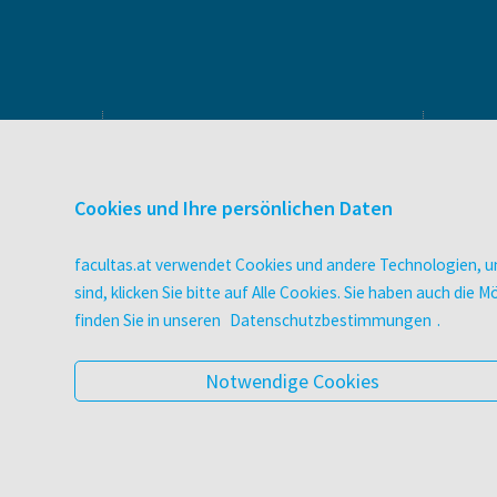
PRODUKTE & SERVICES
Verlag
Cookies und Ihre persönlichen Daten
Buchhandel
facultas Bindeservice
facultas.at verwendet Cookies und andere Technologien, um
Druckerei facultas druckt.
sind, klicken Sie bitte auf Alle Cookies. Sie haben auch di
Wissen Magazin
finden Sie in unseren
Datenschutzbestimmungen
.
Pflegeausbildung
Veranstaltungen
Notwendige Cookies