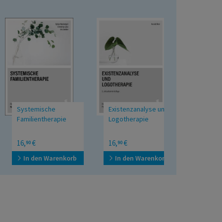
Systemische
Existenzanalyse und
Verhaltensth
Familientherapie
Logotherapie
Praxis Psychoth
16,
€
16,
€
16,
€
90
90
90
BD03
In den Warenkorb
In den Warenkorb
In den War