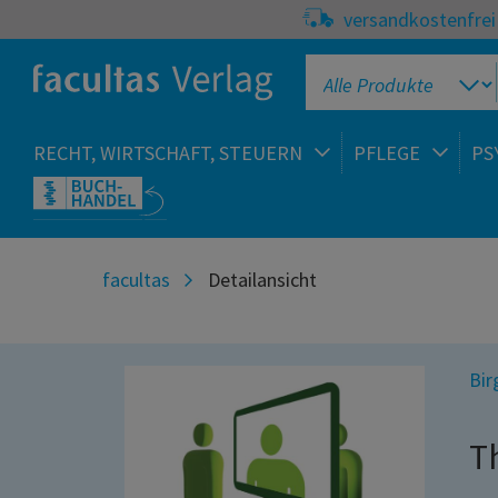
versandkostenfrei 
RECHT, WIRTSCHAFT, STEUERN
PFLEGE
PS
facultas
Detailansicht
Bir
T