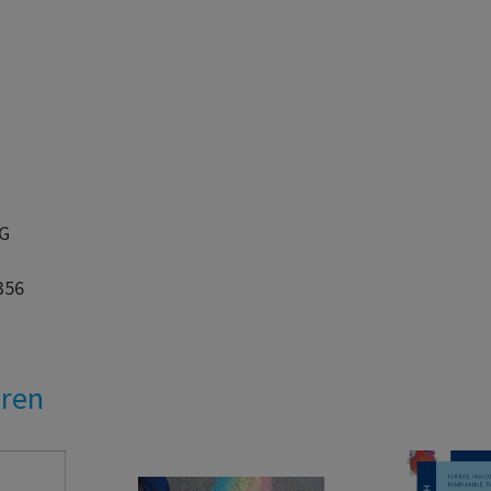
AG
356
eren