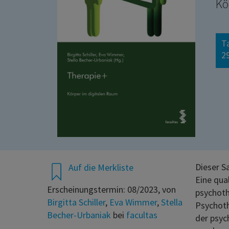
Kö
T
29
Dieser S
Auf die Merkliste
Eine qual
Erscheinungstermin: 08/2023, von
psychoth
Birgitta Schiller
,
Eva Wimmer
,
Stella
Psychoth
Becher-Urbaniak
bei
facultas
der psyc