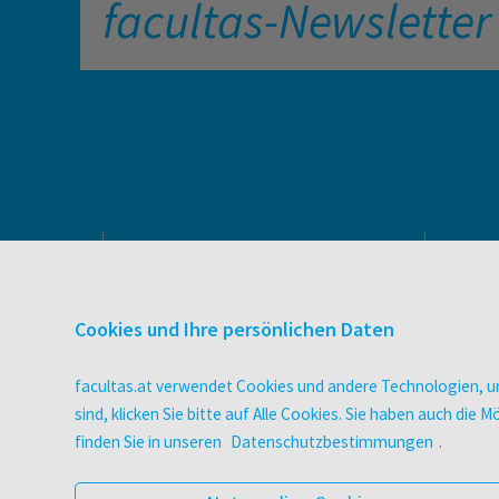
facultas-Newsletter
PRODUKTE & SERVICES
Verlag
Cookies und Ihre persönlichen Daten
Buchhandel
facultas Bindeservice
facultas.at verwendet Cookies und andere Technologien, um
Druckerei facultas druckt.
sind, klicken Sie bitte auf Alle Cookies. Sie haben auch di
Wissen Magazin
finden Sie in unseren
Datenschutzbestimmungen
.
Pflegeausbildung
Veranstaltungen