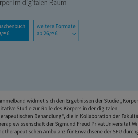
rper im digitalen Raum
aschenbuch
weitere Formate
,
€
ab 26,
€
90
99
ammelband widmet sich den Ergebnissen der Studie „Körpe
itative Studie zur Rolle des Körpers in der digitalen
erapeutischen Behandlung“, die in Kollaboration der Fakultä
erapiewissenschaft der Sigmund Freud PrivatUniversität W
hotherapeutischen Ambulanz für Erwachsene der SFU durch