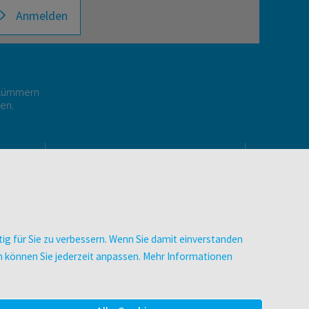
Anmelden
r kümmern
gen.
E
UNTERNEHMEN
Über facultas
Arbeiten bei facultas
Autor:in werden
ig für Sie zu verbessern. Wenn Sie damit einverstanden
Datenschutz & Cookies
zen können Sie jederzeit anpassen. Mehr Informationen
AGB
Barrierefreiheit