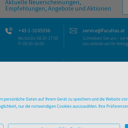
Aktuelle Neuerscheinungen,
Empfehlungen, Angebote und Aktionen
+43-1-3105356
service@facultas.at
Mo bis Do 08:30-17:00
Schreiben Sie uns – wi
Fr 08:30-16:00
uns zeitnah um Ihr Anlie
FAQ & KONTAKT
DIGITALE ANGEBOT
FAQ zum Versand
Überblick
FAQ zu E-Books
Campus-Lizenzen
>VERTRAG WIDERRUFEN<
utb elibrary
 persönliche Daten auf Ihrem Gerät zu speichern und die Website stet
Ansprechpartner:innen
E-Books
e Möglichkeit, nur die notwendigen Cookies auszuwählen. Ihre Präferen
So finden Sie uns
facultas Club
Presse
Newsletter