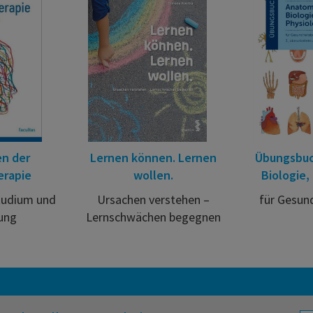
en der
Lernen können. Lernen
Übungsbuc
erapie
wollen.
Biologie,
tudium und
Ursachen verstehen –
für Gesun
ung
Lernschwächen begegnen