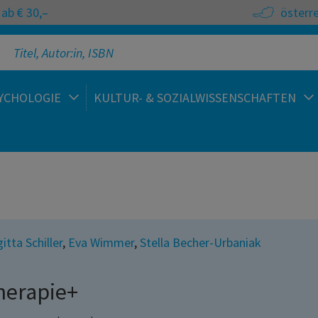
ab € 30,–
österr
YCHOLOGIE
KULTUR- & SOZIALWISSENSCHAFTEN
gitta Schiller
,
Eva Wimmer
,
Stella Becher-Urbaniak
herapie+