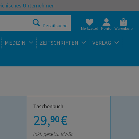
eichisches Unternehmen
0
Detailsuche
Merkzettel
Konto
Warenkorb
MEDIZIN
ZEITSCHRIFTEN
VERLAG
Taschenbuch
29,
€
90
inkl. gesetzl. MwSt.