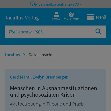
versandkostenfrei ab € 30,–
0
Menü
Konto
Warenkorb
facultas
Detailansicht
Gerd Mantl
,
Evelyn Bremberger
Menschen in Ausnahmesituationen
und psychosozialen Krisen
Akutbetreuung in Theorie und Praxis