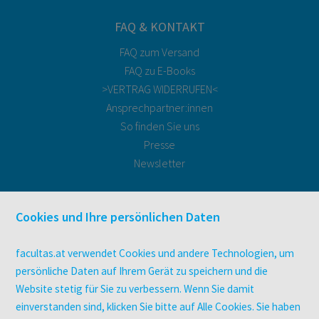
FAQ & KONTAKT
FAQ zum Versand
FAQ zu E-Books
>VERTRAG WIDERRUFEN<
Ansprechpartner:innen
So finden Sie uns
Presse
Newsletter
DIGITALE ANGEBOTE
Cookies und Ihre persönlichen Daten
Überblick
Campus-Lizenzen
facultas.at verwendet Cookies und andere Technologien, um
utb elibrary
persönliche Daten auf Ihrem Gerät zu speichern und die
E-Books
Website stetig für Sie zu verbessern. Wenn Sie damit
facultas Club
einverstanden sind, klicken Sie bitte auf Alle Cookies. Sie haben