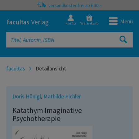
versandkostenfrei ab € 30,–
0
Menü
Konto
Warenkorb
facultas
Detailansicht
Doris Hönigl
,
Mathilde Pichler
Katathym Imaginative
Psychotherapie