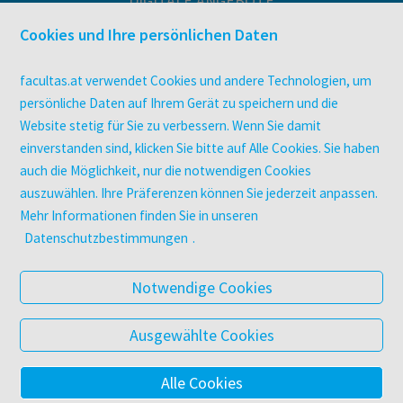
DIGITALE ANGEBOTE
Überblick
Cookies und Ihre persönlichen Daten
Campus-Lizenzen
utb elibrary
facultas.at verwendet Cookies und andere Technologien, um
E-Books
persönliche Daten auf Ihrem Gerät zu speichern und die
Website stetig für Sie zu verbessern. Wenn Sie damit
facultas Club
einverstanden sind, klicken Sie bitte auf Alle Cookies. Sie haben
auch die Möglichkeit, nur die notwendigen Cookies
UNTERNEHMEN
auszuwählen. Ihre Präferenzen können Sie jederzeit anpassen.
Über facultas
Mehr Informationen finden Sie in unseren
Arbeiten bei facultas
Datenschutzbestimmungen
.
Autor:in werden
Datenschutz & Cookies
Notwendige Cookies
AGB
Barrierefreiheit
Ausgewählte Cookies
Alle Cookies
© 2025 Facultas Verlags- und Buchhandels AG