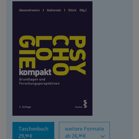
Taschenbuch
weitere Formate
29,
€
ab 26,
€
90
99