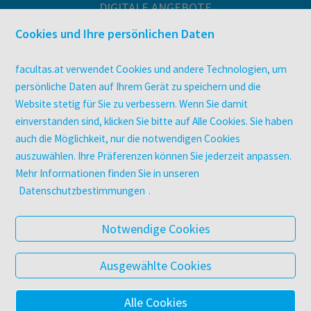
DIGITALE ANGEBOTE
Überblick
Cookies und Ihre persönlichen Daten
Campus-Lizenzen
utb elibrary
facultas.at verwendet Cookies und andere Technologien, um
E-Books
persönliche Daten auf Ihrem Gerät zu speichern und die
facultas Club
Website stetig für Sie zu verbessern. Wenn Sie damit
einverstanden sind, klicken Sie bitte auf Alle Cookies. Sie haben
auch die Möglichkeit, nur die notwendigen Cookies
UNTERNEHMEN
auszuwählen. Ihre Präferenzen können Sie jederzeit anpassen.
Über facultas
Mehr Informationen finden Sie in unseren
Arbeiten bei facultas
Datenschutzbestimmungen
.
Autor:in werden
Datenschutz & Cookies
Notwendige Cookies
AGB
Barrierefreiheit
Ausgewählte Cookies
Alle Cookies
© 2025 Facultas Verlags- und Buchhandels AG