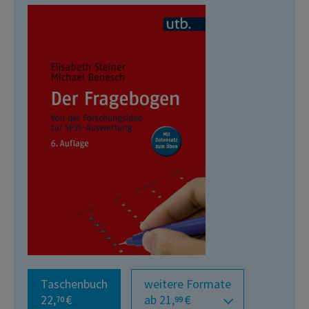
Taschenbuch
weitere Formate
22,
€
ab 21,
€
70
99