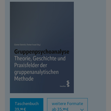
Taschenbuch
weitere Formate
39,
€
ab 35,
€
90
99