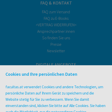
FAQ & KONTAKT
FAQ zum Versand
FAQ zu E-Books
>VERTRAG WIDERRUFEN<
Ansprechpartner:innen
So finden Sie uns
Presse
Newsletter
DIGITALE ANGEBOTE
Überblick
Cookies und Ihre persönlichen Daten
Campus-Lizenzen
utb elibrary
facultas.at verwendet Cookies und andere Technologien, um
E-Books
persönliche Daten auf Ihrem Gerät zu speichern und die
Website stetig für Sie zu verbessern. Wenn Sie damit
facultas Club
einverstanden sind, klicken Sie bitte auf Alle Cookies. Sie haben
auch die Möglichkeit, nur die notwendigen Cookies