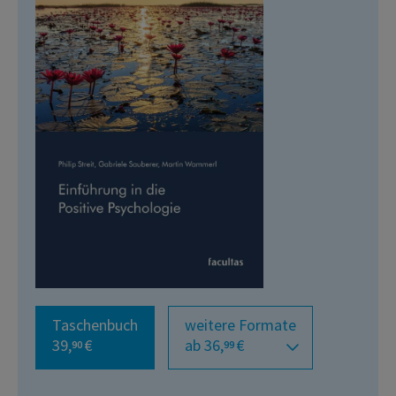
Taschenbuch
weitere Formate
39,
€
ab 36,
€
90
99