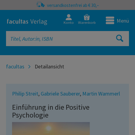
versandkostenfrei ab € 30,–
0
Menü
Konto
Warenkorb
facultas
Detailansicht
Philip Streit
,
Gabriele Sauberer
,
Martin Wammerl
Einführung in die Positive
Psychologie