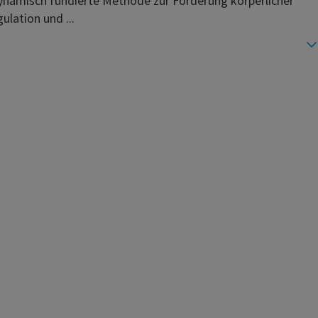
namisch fundierte Methode zur Förderung körperlicher
ulation und ...