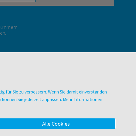
r kümmern
gen.
E
UNTERNEHMEN
Über facultas
Arbeiten bei facultas
Autor:in werden
ig für Sie zu verbessern. Wenn Sie damit einverstanden
Datenschutz & Cookies
zen können Sie jederzeit anpassen. Mehr Informationen
AGB
Barrierefreiheit
Alle Cookies