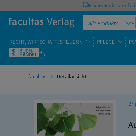
versandkostenfrei 
RECHT, WIRTSCHAFT, STEUERN
PFLEGE
PS
facultas
Detailansicht
Bri
A