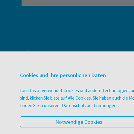
PRODUKTE & SERVICES
Verlag
Cookies und Ihre persönlichen Daten
Buchhandel
facultas Bindeservice
facultas.at verwendet Cookies und andere Technologien, um
Druckerei facultas druckt.
sind, klicken Sie bitte auf Alle Cookies. Sie haben auch di
Wissen Magazin
finden Sie in unseren
Datenschutzbestimmungen
.
Pflegeausbildung
Veranstaltungen
Notwendige Cookies