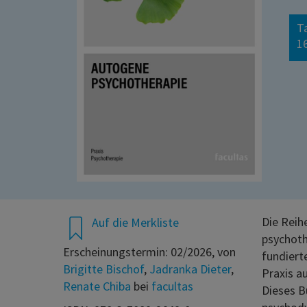
T
16
Die Reih
Auf die Merkliste
psychoth
Erscheinungstermin: 02/2026, von
fundiert
Brigitte Bischof
,
Jadranka Dieter
,
Praxis au
Renate Chiba
bei
facultas
Dieses B