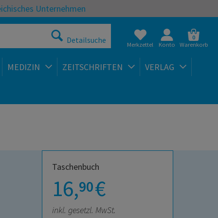
eichisches Unternehmen
0
Detailsuche
Merkzettel
Konto
Warenkorb
MEDIZIN
ZEITSCHRIFTEN
VERLAG
Taschenbuch
16,
€
90
inkl. gesetzl. MwSt.