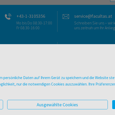
+43-1-3105356
service@facultas.at
Mo bis Do 08:30-17:00
Schreiben Sie uns – wi
Fr 08:30-16:00
uns zeitnah um Ihr Anlie
FAQ & KONTAKT
DIGITALE ANGEBOT
FAQ zum Versand
Überblick
FAQ zu E-Books
Campus-Lizenzen
>VERTRAG WIDERRUFEN<
utb elibrary
 persönliche Daten auf Ihrem Gerät zu speichern und die Website stet
Ansprechpartner:innen
E-Books
e Möglichkeit, nur die notwendigen Cookies auszuwählen. Ihre Präferen
So finden Sie uns
facultas Club
Presse
Newsletter
Ausgewählte Cookies