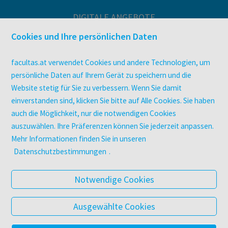
DIGITALE ANGEBOTE
Überblick
Cookies und Ihre persönlichen Daten
Campus-Lizenzen
utb elibrary
facultas.at verwendet Cookies und andere Technologien, um
E-Books
persönliche Daten auf Ihrem Gerät zu speichern und die
Website stetig für Sie zu verbessern. Wenn Sie damit
facultas Club
einverstanden sind, klicken Sie bitte auf Alle Cookies. Sie haben
auch die Möglichkeit, nur die notwendigen Cookies
UNTERNEHMEN
auszuwählen. Ihre Präferenzen können Sie jederzeit anpassen.
Über facultas
Mehr Informationen finden Sie in unseren
Arbeiten bei facultas
Datenschutzbestimmungen
.
Autor:in werden
Datenschutz & Cookies
Notwendige Cookies
AGB
Barrierefreiheit
Ausgewählte Cookies