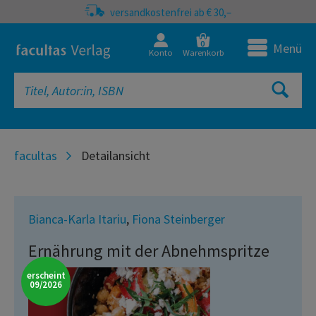
versandkostenfrei ab € 30,–
0
Menü
Konto
Warenkorb
facultas
Detailansicht
Bianca-Karla Itariu
,
Fiona Steinberger
Ernährung mit der Abnehmspritze
erscheint
09/2026