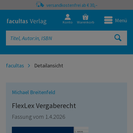
versandkostenfrei ab € 30,–
0
Menü
Konto
Warenkorb
facultas
Detailansicht
Michael Breitenfeld
FlexLex Vergaberecht
Fassung vom 1.4.2026