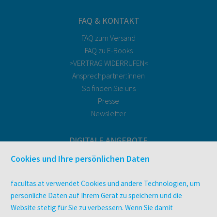
FAQ & KONTAKT
FAQ zum Versand
FAQ zu E-Books
>VERTRAG WIDERRUFEN<
Ansprechpartner:innen
So finden Sie uns
Presse
Newsletter
DIGITALE ANGEBOTE
Überblick
Cookies und Ihre persönlichen Daten
Campus-Lizenzen
utb elibrary
facultas.at verwendet Cookies und andere Technologien, um
E-Books
persönliche Daten auf Ihrem Gerät zu speichern und die
Website stetig für Sie zu verbessern. Wenn Sie damit
facultas Club