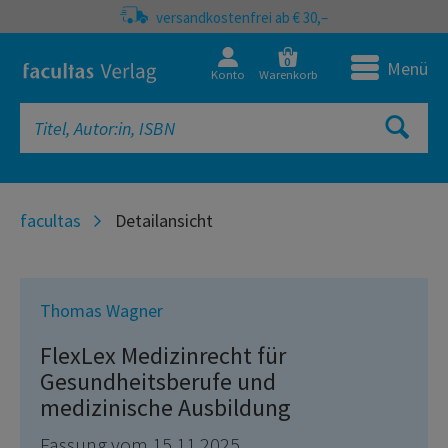
versandkostenfrei ab € 30,–
0
Menü
Konto
Warenkorb
facultas
Detailansicht
Thomas Wagner
FlexLex Medizinrecht für
Gesundheitsberufe und
medizinische Ausbildung
Fassung vom 15.11.2025