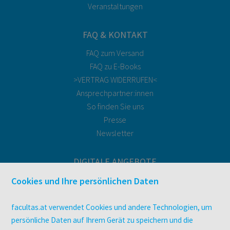
Veranstaltungen
FAQ & KONTAKT
FAQ zum Versand
FAQ zu E-Books
>VERTRAG WIDERRUFEN<
Ansprechpartner:innen
So finden Sie uns
Presse
Newsletter
DIGITALE ANGEBOTE
Überblick
Cookies und Ihre persönlichen Daten
Campus-Lizenzen
utb elibrary
facultas.at verwendet Cookies und andere Technologien, um
E-Books
persönliche Daten auf Ihrem Gerät zu speichern und die