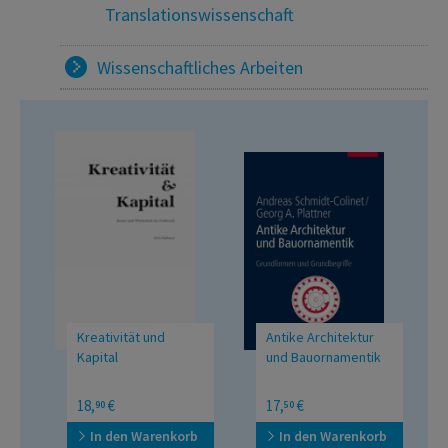
Translationswissenschaft
Wissenschaftliches Arbeiten
Kreativität und
Antike Architektur
Kapital
und Bauornamentik
Kunst und Wirtschaft im
Grundformen und
18,
€
17,
€
90
50
Umbruch
Grundbegriffe
In den Warenkorb
In den Warenkorb