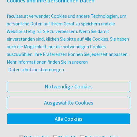
Cookies und Ihre persönlichen Daten
Campus-Lizenzen
utb elibrary
facultas.at verwendet Cookies und andere Technologien, um
E-Books
persönliche Daten auf Ihrem Gerät zu speichern und die
Website stetig für Sie zu verbessern. Wenn Sie damit
facultas Club
einverstanden sind, klicken Sie bitte auf Alle Cookies. Sie haben
auch die Möglichkeit, nur die notwendigen Cookies
UNTERNEHMEN
auszuwählen. Ihre Präferenzen können Sie jederzeit anpassen.
Über facultas
Mehr Informationen finden Sie in unseren
Arbeiten bei facultas
Datenschutzbestimmungen
.
Autor:in werden
Datenschutz & Cookies
Notwendige Cookies
AGB
Barrierefreiheit
Ausgewählte Cookies
Alle Cookies
© 2025 Facultas Verlags- und Buchhandels AG
Impressum