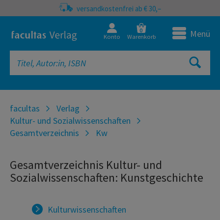
versandkostenfrei ab € 30,–
0
Menü
Konto
Warenkorb
facultas
Verlag
Kultur- und Sozialwissenschaften
Gesamtverzeichnis
Kw
Gesamtverzeichnis Kultur- und
Sozialwissenschaften: Kunstgeschichte
Kulturwissenschaften