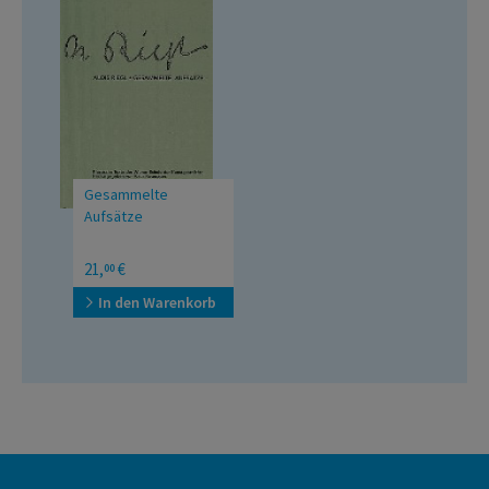
Gesammelte
Aufsätze
Klassische Texte der
21,
€
00
Wiener Sc
In den Warenkorb