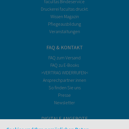
facultas Bindeservice
Druckerei facultas druckt.
Wissen Magazin
Pflegeausbildung
Veranstaltungen
FAQ & KONTAKT
FAQ zum Versand
FAQ zu E-Books
>VERTRAG WIDERRUFEN<
Ansprechpartner:innen
So finden Sie uns
Presse
Newsletter
DIGITALE ANGEBOTE
Überblick