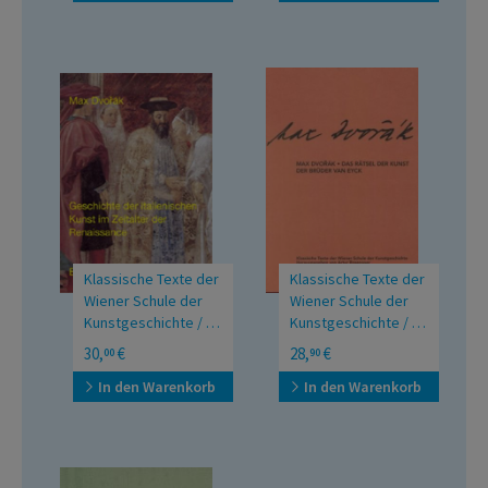
Klassische Texte der
Klassische Texte der
Wiener Schule der
Wiener Schule der
Kunstgeschichte / II.
Kunstgeschichte / II.
Abteilung /
Abteilung / Das
Akademische
Mit einem Anhang über
30,
€
28,
€
00
90
Geschichte der
Rätsel der Kunst der
Vorlesungen
die Anfä
In den Warenkorb
In den Warenkorb
italienischen Kunst
Brüder van Eyck
im Zeitalter der
Renaissance