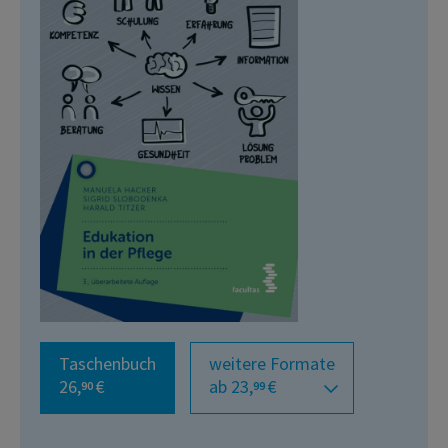
Taschenbuch
weitere Formate
26,
€
ab 23,
€
90
99