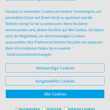
Campus-Lizenzen
utb elibrary
facultas.at verwendet Cookies und andere Technologien, um
E-Books
persönliche Daten auf Ihrem Gerät zu speichern und die
Website stetig für Sie zu verbessern. Wenn Sie damit
facultas Club
einverstanden sind, klicken Sie bitte auf Alle Cookies. Sie haben
auch die Möglichkeit, nur die notwendigen Cookies
UNTERNEHMEN
auszuwählen. Ihre Präferenzen können Sie jederzeit anpassen.
Über facultas
Mehr Informationen finden Sie in unseren
Arbeiten bei facultas
Datenschutzbestimmungen
.
Autor:in werden
Datenschutz & Cookies
Notwendige Cookies
AGB
Barrierefreiheit
Ausgewählte Cookies
Alle Cookies
© 2025 Facultas Verlags- und Buchhandels AG
Impressum
Notwendige
Statistik
Externe Cookies