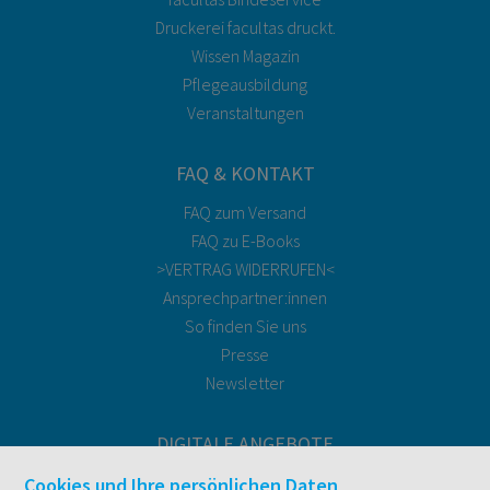
Druckerei facultas druckt.
Wissen Magazin
Pflegeausbildung
Veranstaltungen
FAQ & KONTAKT
FAQ zum Versand
FAQ zu E-Books
>VERTRAG WIDERRUFEN<
Ansprechpartner:innen
So finden Sie uns
Presse
Newsletter
DIGITALE ANGEBOTE
Überblick
Cookies und Ihre persönlichen Daten