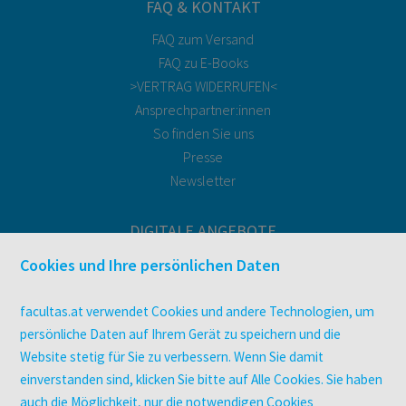
FAQ & KONTAKT
FAQ zum Versand
FAQ zu E-Books
>VERTRAG WIDERRUFEN<
Ansprechpartner:innen
So finden Sie uns
Presse
Newsletter
DIGITALE ANGEBOTE
Überblick
Cookies und Ihre persönlichen Daten
Campus-Lizenzen
utb elibrary
facultas.at verwendet Cookies und andere Technologien, um
E-Books
persönliche Daten auf Ihrem Gerät zu speichern und die
facultas Club
Website stetig für Sie zu verbessern. Wenn Sie damit
einverstanden sind, klicken Sie bitte auf Alle Cookies. Sie haben
auch die Möglichkeit, nur die notwendigen Cookies