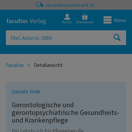
versandkostenfrei ab € 30,–
0
Menü
Konto
Warenkorb
facultas
Detailansicht
Daniela Vitek
Gerontologische und
gerontopsychiatrische Gesundheits-
und Krankenpflege
Ein Lehrbuch für Pflegeberufe