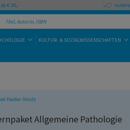
ab € 30,–
österr
YCHOLOGIE
KULTUR- & SOZIALWISSENSCHAFTEN
bel Haider-Strutz
ernpaket Allgemeine Pathologie