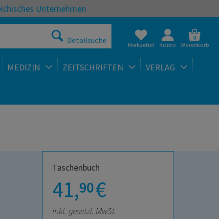
eichisches Unternehmen
0
Detailsuche
Merkzettel
Konto
Warenkorb
MEDIZIN
ZEITSCHRIFTEN
VERLAG
Taschenbuch
41,
€
90
inkl. gesetzl. MwSt.