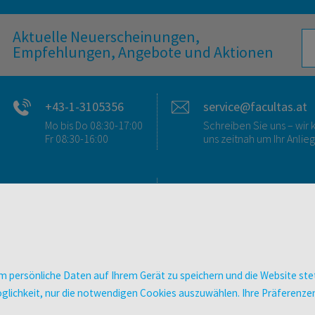
Aktuelle Neuerscheinungen,
Empfehlungen, Angebote und Aktionen
+43-1-3105356
service@facultas.at
Mo bis Do 08:30-17:00
Schreiben Sie uns – wi
Fr 08:30-16:00
uns zeitnah um Ihr Anlie
FAQ & KONTAKT
DIGITALE ANGEBOT
FAQ zum Versand
Überblick
FAQ zu E-Books
Campus-Lizenzen
>VERTRAG WIDERRUFEN<
utb elibrary
 persönliche Daten auf Ihrem Gerät zu speichern und die Website stet
Ansprechpartner:innen
E-Books
e Möglichkeit, nur die notwendigen Cookies auszuwählen. Ihre Präferen
So finden Sie uns
facultas Club
Presse