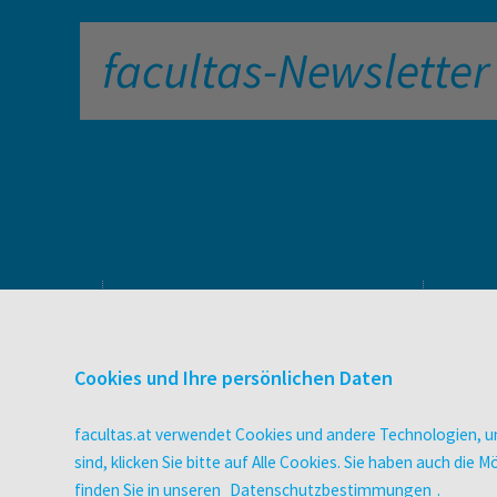
facultas-Newsletter
PRODUKTE & SERVICES
Verlag
Cookies und Ihre persönlichen Daten
Buchhandel
facultas Bindeservice
facultas.at verwendet Cookies und andere Technologien, um
Druckerei facultas druckt.
sind, klicken Sie bitte auf Alle Cookies. Sie haben auch di
Wissen Magazin
finden Sie in unseren
Datenschutzbestimmungen
.
Pflegeausbildung