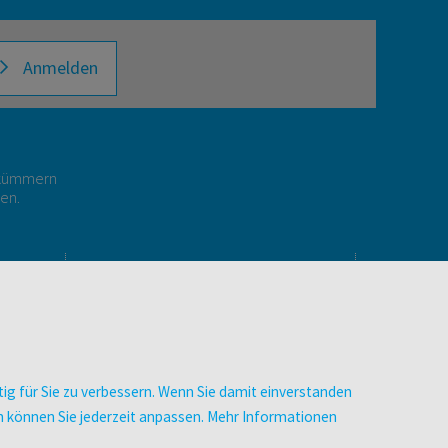
Anmelden
r kümmern
gen.
E
UNTERNEHMEN
Über facultas
Arbeiten bei facultas
Autor:in werden
ig für Sie zu verbessern. Wenn Sie damit einverstanden
Datenschutz & Cookies
zen können Sie jederzeit anpassen. Mehr Informationen
AGB
Barrierefreiheit