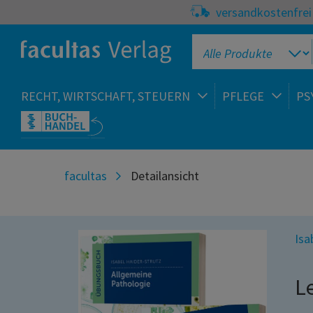
versandkostenfrei 
RECHT, WIRTSCHAFT, STEUERN
PFLEGE
PS
facultas
Detailansicht
Isa
L