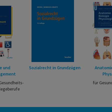
fe und
Sozialrecht in Grundzügen
Anatomie
agement
Phys
 Gesundheits-
für Gesun
legeberufe