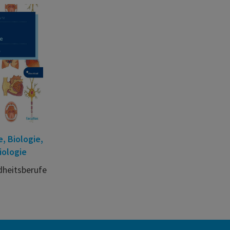
, Biologie,
iologie
dheitsberufe