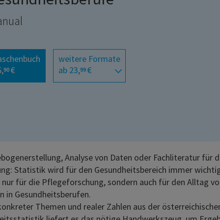
nual
aschenbuch
weitere Formate
,
€
ab 23,
€
90
99
bogenerstellung, Analyse von Daten oder Fachliteratur für d
ung: Statistik wird für den Gesundheitsbereich immer wichti
ht nur für die Pflegeforschung, sondern auch für den Alltag v
 in Gesundheitsberufen.
onkreter Themen und realer Zahlen aus der österreichische
itsstatistik liefert es das nötige Handwerkszeug, um Ergeb