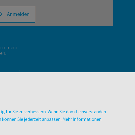
Anmelden
r kümmern
gen.
E
UNTERNEHMEN
Über facultas
Arbeiten bei facultas
Autor:in werden
ig für Sie zu verbessern. Wenn Sie damit einverstanden
Datenschutz & Cookies
zen können Sie jederzeit anpassen. Mehr Informationen
AGB
Barrierefreiheit