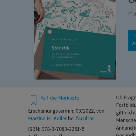
ma
T
26
Ob Frage
Auf die Merkliste
Fortbild
Erscheinungstermin: 09/2022, von
gilt nic
Martina M. Koller
bei
facultas
Menschen
Anhand k
ISBN: 978-3-7089-2251-5
Gesundhe