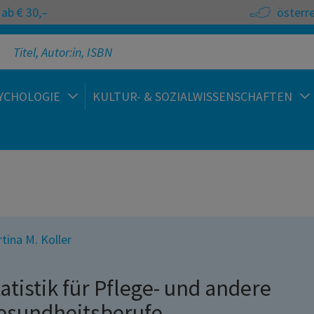
ab € 30,–
österr
YCHOLOGIE
KULTUR- & SOZIALWISSENSCHAFTEN
tina M. Koller
atistik für Pflege- und andere
esundheitsberufe