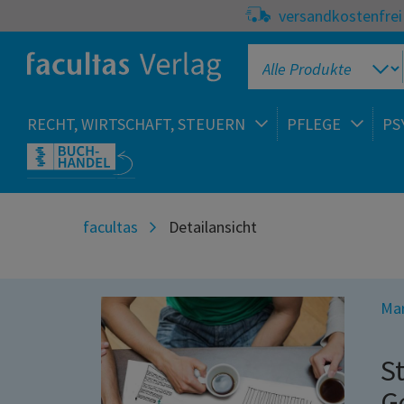
versandkostenfrei 
RECHT, WIRTSCHAFT, STEUERN
PFLEGE
PS
facultas
Detailansicht
Mar
St
G