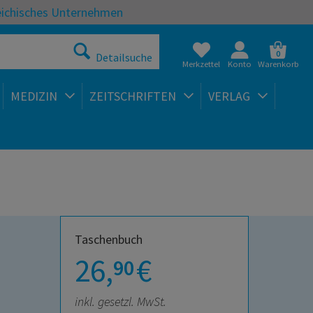
eichisches Unternehmen
0
Detailsuche
Merkzettel
Konto
Warenkorb
MEDIZIN
ZEITSCHRIFTEN
VERLAG
Taschenbuch
26,
€
90
inkl. gesetzl. MwSt.