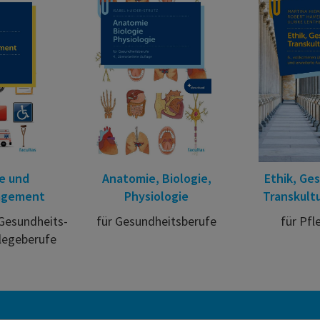
fe und
Anatomie, Biologie,
Ethik, Ge
agement
Physiologie
Transkultu
 Gesundheits-
für Gesundheitsberufe
für Pfl
legeberufe