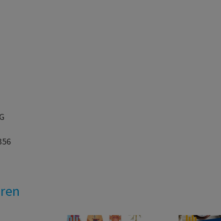
AG
356
eren