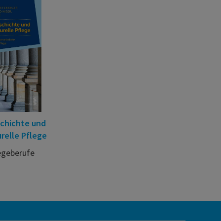
schichte und
relle Pflege
egeberufe