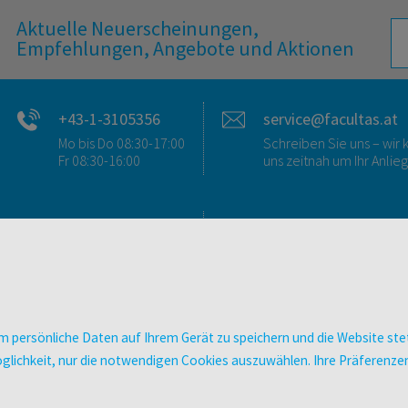
Aktuelle Neuerscheinungen,
Empfehlungen, Angebote und Aktionen
+43-1-3105356
service@facultas.at
Mo bis Do 08:30-17:00
Schreiben Sie uns – wi
Fr 08:30-16:00
uns zeitnah um Ihr Anlie
FAQ & KONTAKT
DIGITALE ANGEBOT
FAQ zum Versand
Überblick
FAQ zu E-Books
Campus-Lizenzen
>VERTRAG WIDERRUFEN<
utb elibrary
 persönliche Daten auf Ihrem Gerät zu speichern und die Website stet
Ansprechpartner:innen
E-Books
e Möglichkeit, nur die notwendigen Cookies auszuwählen. Ihre Präferen
So finden Sie uns
facultas Club
Presse