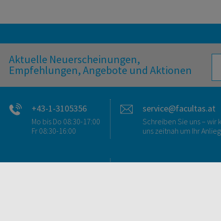
Aktuelle Neuerscheinungen,
Empfehlungen, Angebote und Aktionen
+43-1-3105356
service@facultas.at
Mo bis Do 08:30-17:00
Schreiben Sie uns – wi
Fr 08:30-16:00
uns zeitnah um Ihr Anlie
FAQ & KONTAKT
DIGITALE ANGEBOT
FAQ zum Versand
Überblick
FAQ zu E-Books
Campus-Lizenzen
>VERTRAG WIDERRUFEN<
utb elibrary