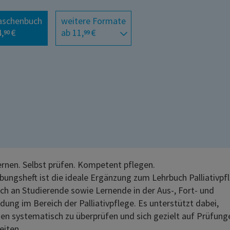
aschenbuch
weitere Formate
,
€
ab 11,
€
90
99
lernen. Selbst prüfen. Kompetent pflegen.
bungsheft ist die ideale Ergänzung zum Lehrbuch Palliativpf
sich an Studierende sowie Lernende in der Aus-, Fort- und
ldung im Bereich der Palliativpflege. Es unterstützt dabei,
en systematisch zu überprüfen und sich gezielt auf Prüfung
eiten.