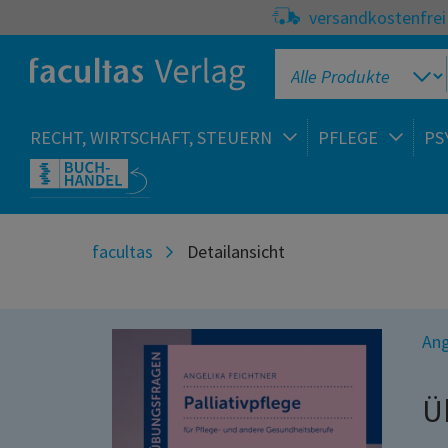
versandkostenfrei 
RECHT, WIRTSCHAFT, STEUERN
PFLEGE
PS
facultas
Detailansicht
Ang
Ü