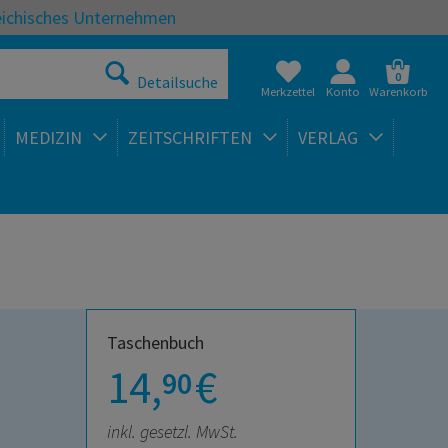
eichisches Unternehmen
0
Detailsuche
Merkzettel
Konto
Warenkorb
MEDIZIN
ZEITSCHRIFTEN
VERLAG
Taschenbuch
14,
€
90
inkl. gesetzl. MwSt.