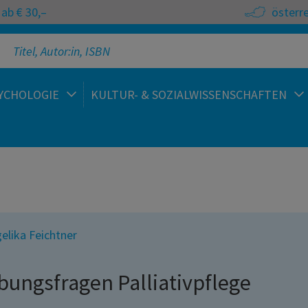
ab € 30,–
österr
YCHOLOGIE
KULTUR- & SOZIALWISSENSCHAFTEN
elika Feichtner
bungsfragen Palliativpflege