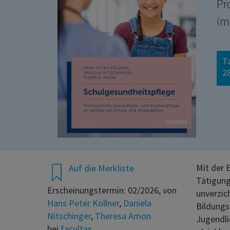
Pr
im
T
28
Mit der 
Auf die Merkliste
Tätigung
Erscheinungstermin: 02/2026, von
unverzic
Hans Peter Köllner
,
Daniela
Bildungs
Nitschinger
,
Theresa Amon
Jugendli
bei
facultas