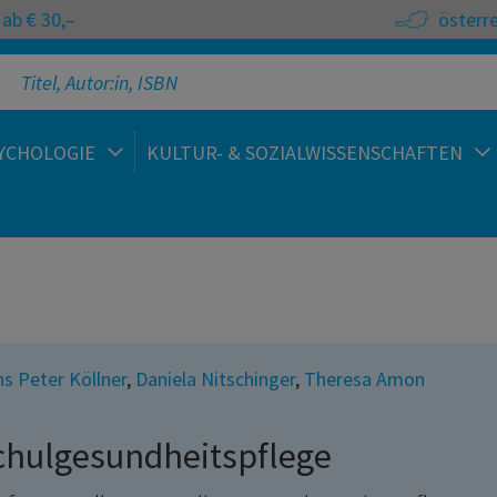
ab € 30,–
österr
YCHOLOGIE
KULTUR- & SOZIALWISSENSCHAFTEN
s Peter Köllner
,
Daniela Nitschinger
,
Theresa Amon
chulgesundheitspflege