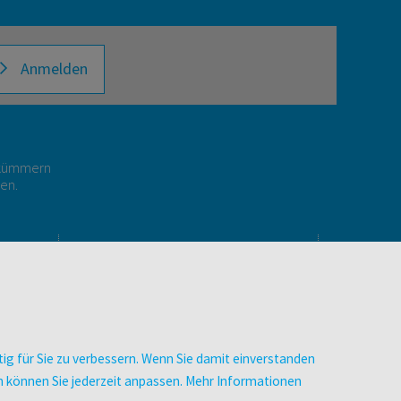
Anmelden
r kümmern
gen.
E
UNTERNEHMEN
Über facultas
Arbeiten bei facultas
Autor:in werden
ig für Sie zu verbessern. Wenn Sie damit einverstanden
Datenschutz & Cookies
zen können Sie jederzeit anpassen. Mehr Informationen
AGB