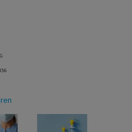
AG
356
eren