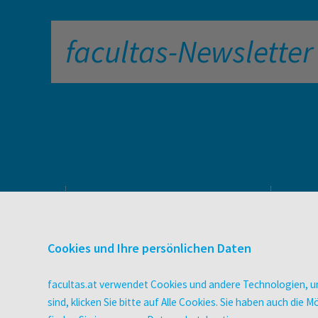
facultas-Newsletter
PRODUKTE & SERVICES
Verlag
Cookies und Ihre persönlichen Daten
Buchhandel
facultas Bindeservice
facultas.at verwendet Cookies und andere Technologien, um
Druckerei facultas druckt.
sind, klicken Sie bitte auf Alle Cookies. Sie haben auch di
Wissen Magazin