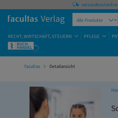
versandkostenfrei 
RECHT, WIRTSCHAFT, STEUERN
PFLEGE
PS
facultas
Detailansicht
Han
S