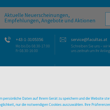
Aktuelle Neuerscheinungen,
Empfehlungen, Angebote und Aktionen
+43-1-3105356
service@facultas.at
Mo bis Do 08:30-17:00
Schreiben Sie uns – wi
Fr 08:30-16:00
uns zeitnah um Ihr Anlie
FAQ & KONTAKT
DIGITALE ANGEBOT
FAQ zum Versand
Überblick
FAQ zu E-Books
Campus-Lizenzen
>VERTRAG WIDERRUFEN<
utb elibrary
 persönliche Daten auf Ihrem Gerät zu speichern und die Website stet
Ansprechpartner:innen
E-Books
e Möglichkeit, nur die notwendigen Cookies auszuwählen. Ihre Präferen
So finden Sie uns
facultas Club