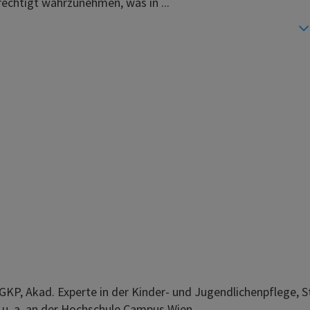
rechtigt wahrzunehmen, was in ...
KP, Akad. Experte in der Kinder- und Jugendlichenpflege, S
 u. a. an der Hochschule Campus Wien.