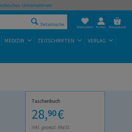
eichisches Unternehmen
0
Detailsuche
Merkzettel
Konto
Warenkorb
MEDIZIN
ZEITSCHRIFTEN
VERLAG
Taschenbuch
28,
€
90
inkl. gesetzl. MwSt.