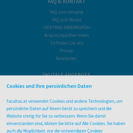
FAQ & KONTAKT
FAQ zum Versand
FAQ zu E-Books
>VERTRAG WIDERRUFEN<
Ansprechpartner:innen
So finden Sie uns
Presse
Newsletter
DIGITALE ANGEBOTE
Überblick
Cookies und Ihre persönlichen Daten
Campus-Lizenzen
utb elibrary
facultas.at verwendet Cookies und andere Technologien, um
E-Books
persönliche Daten auf Ihrem Gerät zu speichern und die
facultas Club
Website stetig für Sie zu verbessern. Wenn Sie damit
einverstanden sind, klicken Sie bitte auf Alle Cookies. Sie haben
auch die Möglichkeit, nur die notwendigen Cookies
UNTERNEHMEN