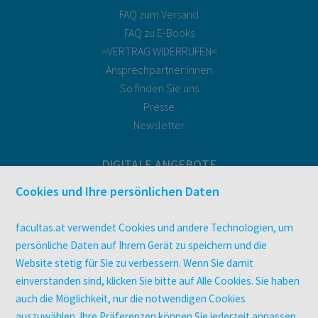
FAQ zum Versand
FAQ zu E-Books
>VERTRAG WIDERRUFEN<
Ansprechpartner:innen
So finden Sie uns
Presse
Newsletter
DIGITALE ANGEBOTE
Überblick
Cookies und Ihre persönlichen Daten
Campus-Lizenzen
utb elibrary
facultas.at verwendet Cookies und andere Technologien, um
E-Books
persönliche Daten auf Ihrem Gerät zu speichern und die
Website stetig für Sie zu verbessern. Wenn Sie damit
facultas Club
einverstanden sind, klicken Sie bitte auf Alle Cookies. Sie haben
auch die Möglichkeit, nur die notwendigen Cookies
UNTERNEHMEN
auszuwählen. Ihre Präferenzen können Sie jederzeit anpassen.