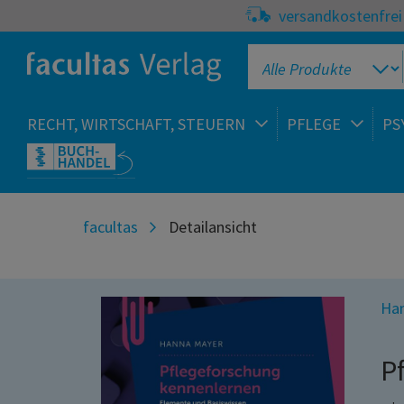
versandkostenfrei 
RECHT, WIRTSCHAFT, STEUERN
PFLEGE
PS
facultas
Detailansicht
Ha
P