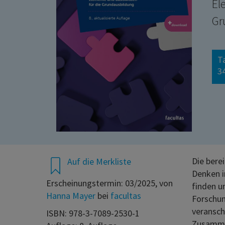
El
Gr
T
34
Die bere
Auf die Merkliste
Denken i
Erscheinungstermin: 03/2025, von
finden u
Hanna Mayer
bei
facultas
Forschun
veransch
ISBN: 978-3-7089-2530-1
Zusammen