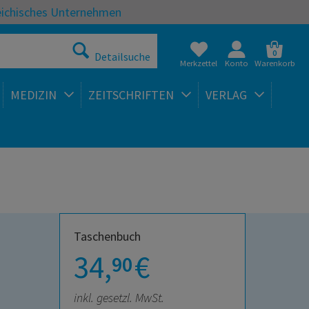
eichisches Unternehmen
0
Detailsuche
Merkzettel
Konto
Warenkorb
MEDIZIN
ZEITSCHRIFTEN
VERLAG
Taschenbuch
34,
€
90
inkl. gesetzl. MwSt.