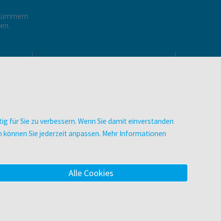
r kümmern
gen.
E
UNTERNEHMEN
Über facultas
Arbeiten bei facultas
Autor:in werden
ig für Sie zu verbessern. Wenn Sie damit einverstanden
Datenschutz & Cookies
zen können Sie jederzeit anpassen. Mehr Informationen
AGB
Barrierefreiheit
Alle Cookies
m