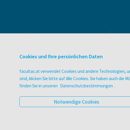
PRODUKTE & SERVICES
Verlag
Cookies und Ihre persönlichen Daten
Buchhandel
facultas Bindeservice
facultas.at verwendet Cookies und andere Technologien, um
Druckerei facultas druckt.
sind, klicken Sie bitte auf Alle Cookies. Sie haben auch di
Wissen Magazin
finden Sie in unseren
Datenschutzbestimmungen
.
Pflegeausbildung
Veranstaltungen
Notwendige Cookies