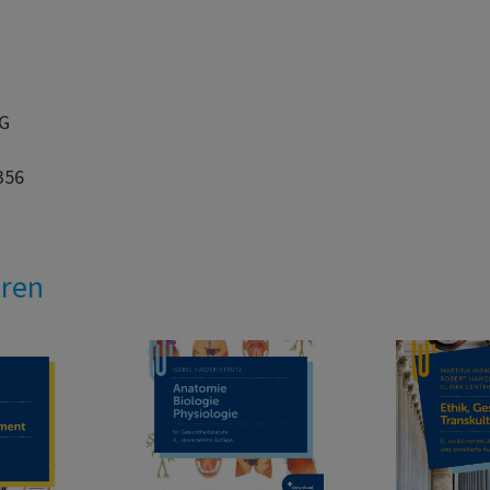
AG
356
eren