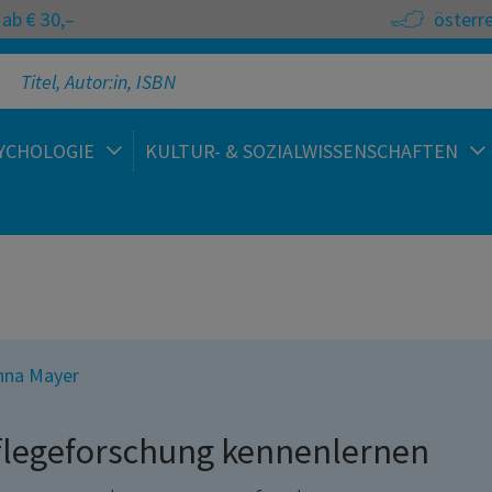
ab € 30,–
österr
YCHOLOGIE
KULTUR- & SOZIALWISSENSCHAFTEN
nna Mayer
flegeforschung kennenlernen