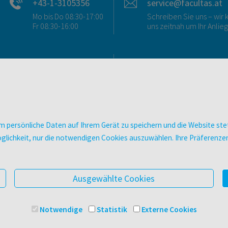
+43-1-3105356
service@facultas.at
Mo bis Do 08:30-17:00
Schreiben Sie uns – wi
Fr 08:30-16:00
uns zeitnah um Ihr Anlie
FAQ & KONTAKT
DIGITALE ANGEBOT
FAQ zum Versand
Überblick
FAQ zu E-Books
Campus-Lizenzen
>VERTRAG WIDERRUFEN<
utb elibrary
 persönliche Daten auf Ihrem Gerät zu speichern und die Website stet
Ansprechpartner:innen
E-Books
e Möglichkeit, nur die notwendigen Cookies auszuwählen. Ihre Präferen
So finden Sie uns
facultas Club
Presse
Newsletter
Ausgewählte Cookies
Notwendige
Statistik
Externe Cookies
© 2025 Facultas Verlags- und Buchhandels AG
Impressu