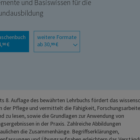
emente und Basiswissen für die
undausbildung
aschenbuch
weitere Formate
,
€
ab 30,
€
90
99
its 8. Auflage des bewährten Lehrbuchs fördert das wissensc
n der Pflege und vermittelt die Fähigkeit, Forschungsarbeit
nd zu lesen, sowie die Grundlagen zur Anwendung von
gsergebnissen in der Praxis. Zahlreiche Abbildungen
aulichen die Zusammenhänge. Begriffserklärungen,
fassungen und Übungsaufgaben erleichtern das Verständni