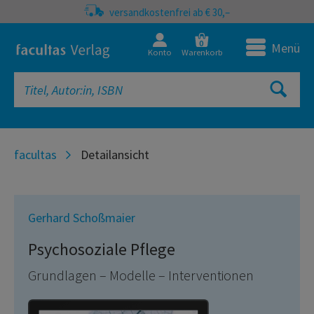
versandkostenfrei ab € 30,–
0
Menü
Konto
Warenkorb
facultas
Detailansicht
Gerhard Schoßmaier
Psychosoziale Pflege
Grundlagen – Modelle – Interventionen