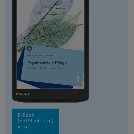
E-Book
(EPUB mit drm)
8,
€
99