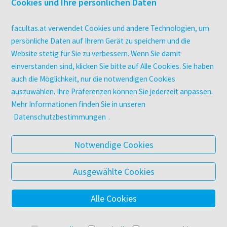
Überblick
Cookies und Ihre persönlichen Daten
Campus-Lizenzen
utb elibrary
facultas.at verwendet Cookies und andere Technologien, um
E-Books
persönliche Daten auf Ihrem Gerät zu speichern und die
Website stetig für Sie zu verbessern. Wenn Sie damit
facultas Club
einverstanden sind, klicken Sie bitte auf Alle Cookies. Sie haben
auch die Möglichkeit, nur die notwendigen Cookies
UNTERNEHMEN
auszuwählen. Ihre Präferenzen können Sie jederzeit anpassen.
Über facultas
Mehr Informationen finden Sie in unseren
Arbeiten bei facultas
Datenschutzbestimmungen
.
Autor:in werden
Datenschutz & Cookies
Notwendige Cookies
AGB
Barrierefreiheit
Ausgewählte Cookies
Alle Cookies
© 2025 Facultas Verlags- und Buchhandels AG
Impressum