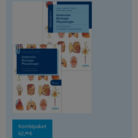
Kombipaket
62,
€
90