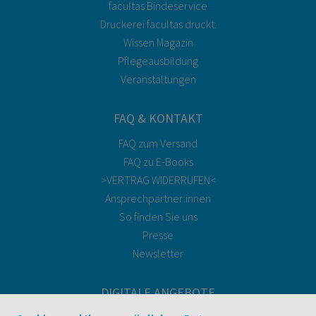
facultas Bindeservice
Druckerei facultas druckt.
Wissen Magazin
Pflegeausbildung
Veranstaltungen
FAQ & KONTAKT
FAQ zum Versand
FAQ zu E-Books
>VERTRAG WIDERRUFEN<
Ansprechpartner:innen
So finden Sie uns
Presse
Newsletter
DIGITALE ANGEBOTE