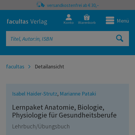
versandkostenfrei ab € 30,–
0
Menü
Konto
Warenkorb
facultas
Detailansicht
Isabel Haider-Strutz
,
Marianne Pataki
Lernpaket Anatomie, Biologie,
Physiologie für Gesundheitsberufe
Lehrbuch/Übungsbuch