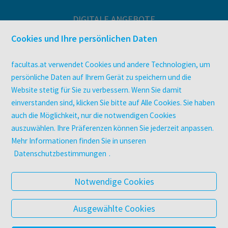
DIGITALE ANGEBOTE
Überblick
Cookies und Ihre persönlichen Daten
Campus-Lizenzen
utb elibrary
facultas.at verwendet Cookies und andere Technologien, um
E-Books
persönliche Daten auf Ihrem Gerät zu speichern und die
facultas Club
Website stetig für Sie zu verbessern. Wenn Sie damit
einverstanden sind, klicken Sie bitte auf Alle Cookies. Sie haben
auch die Möglichkeit, nur die notwendigen Cookies
UNTERNEHMEN
auszuwählen. Ihre Präferenzen können Sie jederzeit anpassen.
Über facultas
Mehr Informationen finden Sie in unseren
Arbeiten bei facultas
Datenschutzbestimmungen
.
Autor:in werden
Datenschutz & Cookies
Notwendige Cookies
AGB
Barrierefreiheit
Ausgewählte Cookies