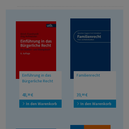
Einführung in das
Familienrecht
Bürgerliche Recht
Ein Studien- und
Praxis- und
48,
€
39,
€
30
00
Übungsbuch
Studienhandbuch
In den Warenkorb
In den Warenkorb