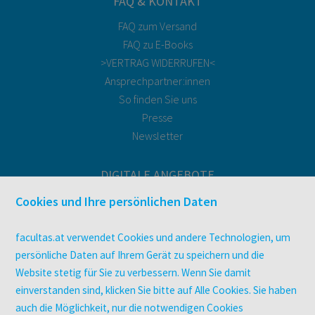
FAQ & KONTAKT
FAQ zum Versand
FAQ zu E-Books
>VERTRAG WIDERRUFEN<
Ansprechpartner:innen
So finden Sie uns
Presse
Newsletter
DIGITALE ANGEBOTE
Überblick
Cookies und Ihre persönlichen Daten
Campus-Lizenzen
utb elibrary
facultas.at verwendet Cookies und andere Technologien, um
E-Books
persönliche Daten auf Ihrem Gerät zu speichern und die
Website stetig für Sie zu verbessern. Wenn Sie damit
facultas Club
einverstanden sind, klicken Sie bitte auf Alle Cookies. Sie haben
auch die Möglichkeit, nur die notwendigen Cookies
UNTERNEHMEN