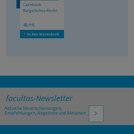
Casebook
Bürgerliches Recht
Über 700 aktuelle Fälle,
48,
€
00
Fragen und
prüfungsrelevante
In den Warenkorb
Entscheidungen
facultas-Newsletter
Aktuelle Neuerscheinungen,
Empfehlungen, Angebote und Aktionen