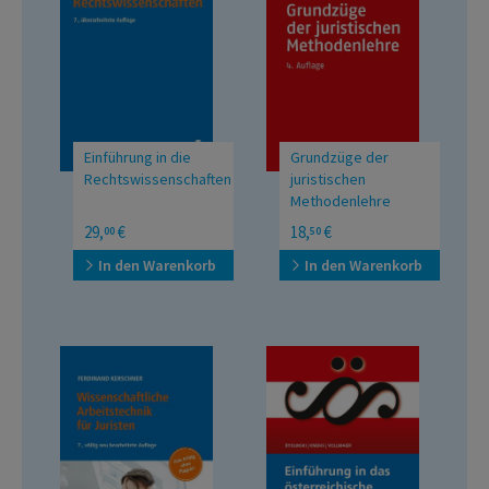
Einführung in die
Grundzüge der
Rechtswissenschaften
juristischen
Methodenlehre
UTB Uni Taschenbücher
29,
€
18,
€
00
50
In den Warenkorb
In den Warenkorb