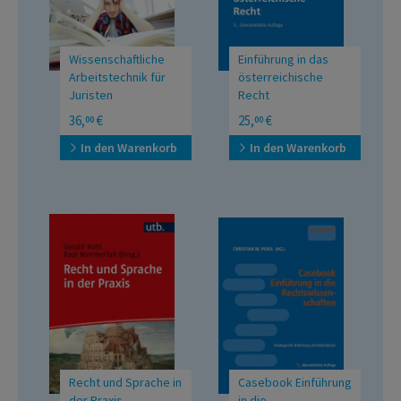
Wissenschaftliche
Einführung in das
Arbeitstechnik für
österreichische
Juristen
Recht
Arbeitsbuch für
36,
€
25,
€
00
00
juristische Seminar-,
Diplom-, Master- und
In den Warenkorb
In den Warenkorb
Bachelorarbeiten,
Dissertationen und
wissenschaftliche Artikel
mit umfassendem
Abkürzungsverzeichnis
Recht und Sprache in
Casebook Einführung
der Praxis
in die