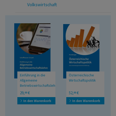
Volkswirtschaft
Einführung in die
Österreichische
Allgemeine
Wirtschaftspolitik
Betriebswirtschaftslehre
Eine
29,
€
52,
€
00
00
anwendungsorientierte
Einführung
In den Warenkorb
In den Warenkorb