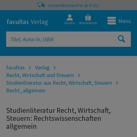
versandkostenfrei ab € 30,–
0
Menü
Konto
Warenkorb
facultas
Verlag
Recht, Wirtschaft und Steuern
Studienliteratur aus Recht, Wirtschaft, Steuern
Recht_allgemein
Studienliteratur Recht, Wirtschaft,
Steuern: Rechtswissenschaften
allgemein