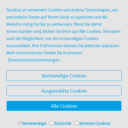
Campus-Lizenzen
utb elibrary
facultas.at verwendet Cookies und andere Technologien, um
E-Books
persönliche Daten auf Ihrem Gerät zu speichern und die
Website stetig für Sie zu verbessern. Wenn Sie damit
facultas Club
einverstanden sind, klicken Sie bitte auf Alle Cookies. Sie haben
auch die Möglichkeit, nur die notwendigen Cookies
UNTERNEHMEN
auszuwählen. Ihre Präferenzen können Sie jederzeit anpassen.
Über facultas
Mehr Informationen finden Sie in unseren
Arbeiten bei facultas
Datenschutzbestimmungen
.
Autor:in werden
Datenschutz & Cookies
Notwendige Cookies
AGB
Barrierefreiheit
Ausgewählte Cookies
Alle Cookies
© 2025 Facultas Verlags- und Buchhandels AG
Impressum
Notwendige
Statistik
Externe Cookies