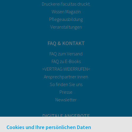
Druckerei facultas druckt.
Wissen Magazin
Pflegeausbildung
Veranstaltungen
FAQ & KONTAKT
FAQ zum Versand
FAQ zu E-Books
>VERTRAG WIDERRUFEN<
Ansprechpartner:innen
So finden Sie uns
Presse
Newsletter
DIGITALE ANGEBOTE
Überblick
Cookies und Ihre persönlichen Daten