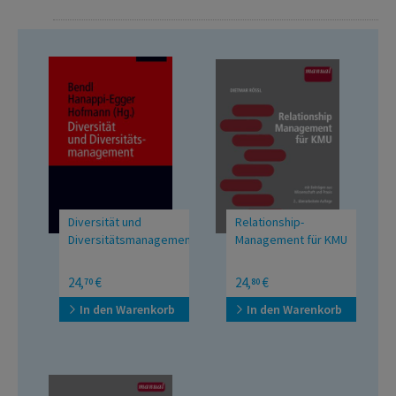
Diversität und
Relationship-
Diversitätsmanagement
Management für KMU
UTB Mittlere Reihe
mit Beiträgen aus
24,
€
24,
€
70
80
Wissenschaft und Praxis
In den Warenkorb
In den Warenkorb