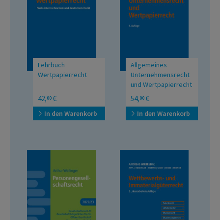
Lehrbuch
Allgemeines
Wertpapierrecht
Unternehmensrecht
und Wertpapierrecht
Nach österreichischem
42,
€
54,
€
00
00
und deutschem Recht
In den Warenkorb
In den Warenkorb