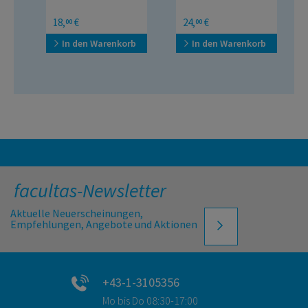
manual
18,
€
24,
€
00
00
In den Warenkorb
In den Warenkorb
facultas-Newsletter
Aktuelle Neuerscheinungen,
Empfehlungen, Angebote und Aktionen
+43-1-3105356
Mo bis Do 08:30-17:00