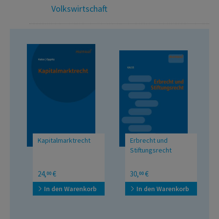
Volkswirtschaft
Kapitalmarktrecht
Erbrecht und
Stiftungsrecht
24,
€
30,
€
00
00
In den Warenkorb
In den Warenkorb