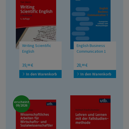
Writing Scientific
English Business
English
Communication 1
A Workbook
Strategischer Leitfaden
39,
€
28,
€
00
00
samt Musterprüfungen
In den Warenkorb
In den Warenkorb
erscheint
09/2026