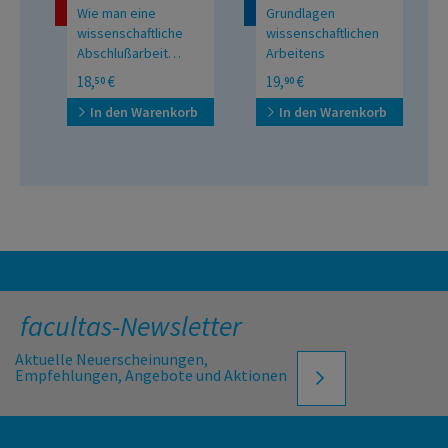
Wie man eine
Grundlagen
wissenschaftliche
wissenschaftlichen
Abschlußarbeit
Arbeitens
schreibt
Doktor-, Diplom- und
Eine prozessbegleitende
18,
€
19,
€
50
90
Magisterarbeit in den
und reflexive Perspektive
Geistes- und
In den Warenkorb
In den Warenkorb
Sozialwissenschaften
facultas-Newsletter
Aktuelle Neuerscheinungen,
Empfehlungen, Angebote und Aktionen