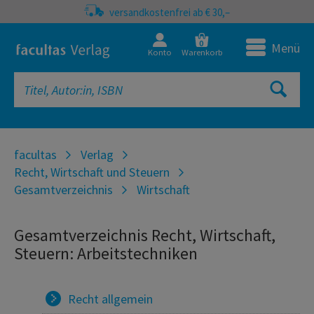
versandkostenfrei ab € 30,–
0
Menü
Konto
Warenkorb
facultas
Verlag
Recht, Wirtschaft und Steuern
Gesamtverzeichnis
Wirtschaft
Gesamtverzeichnis Recht, Wirtschaft,
Steuern: Arbeitstechniken
Recht allgemein