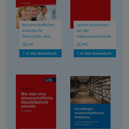
Wissenschaftliches
Lehren und Lernen
Arbeiten für
mit der
Wirtschafts- und
Fallstudienmethode
Sozialwissenschaftler
UTB Mittlere Reihe
Praktische Erfahrungen
20,
€
15,
€
60
50
aus der
Betriebswirtschaftslehre
In den Warenkorb
In den Warenkorb
und den
Managementwissenschaften