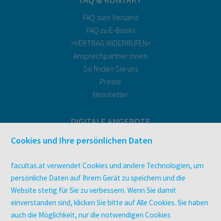
FAQ zum Versand
FAQ zu E-Books
>VERTRAG WIDERRUFEN<
Ansprechpartner:innen
So finden Sie uns
Presse
Newsletter
DIGITALE ANGEBOTE
Überblick
Cookies und Ihre persönlichen Daten
Campus-Lizenzen
utb elibrary
facultas.at verwendet Cookies und andere Technologien, um
E-Books
persönliche Daten auf Ihrem Gerät zu speichern und die
Website stetig für Sie zu verbessern. Wenn Sie damit
facultas Club
einverstanden sind, klicken Sie bitte auf Alle Cookies. Sie haben
auch die Möglichkeit, nur die notwendigen Cookies
UNTERNEHMEN