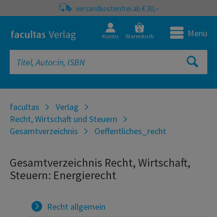
versandkostenfrei ab € 30,–
0
Menü
Konto
Warenkorb
facultas
Verlag
Recht, Wirtschaft und Steuern
Gesamtverzeichnis
Oeffentliches_recht
Gesamtverzeichnis Recht, Wirtschaft,
Steuern: Energierecht
Recht allgemein