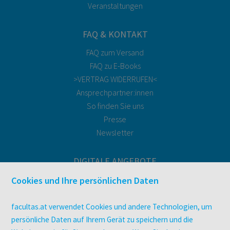
Veranstaltungen
FAQ & KONTAKT
FAQ zum Versand
FAQ zu E-Books
>VERTRAG WIDERRUFEN<
Ansprechpartner:innen
So finden Sie uns
Presse
Newsletter
DIGITALE ANGEBOTE
Überblick
Cookies und Ihre persönlichen Daten
Campus-Lizenzen
utb elibrary
facultas.at verwendet Cookies und andere Technologien, um
E-Books
persönliche Daten auf Ihrem Gerät zu speichern und die