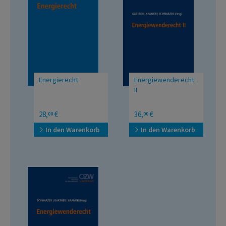
Energierecht
Energiewenderecht
II
28,
€
36,
€
00
00
In den Warenkorb
In den Warenkorb