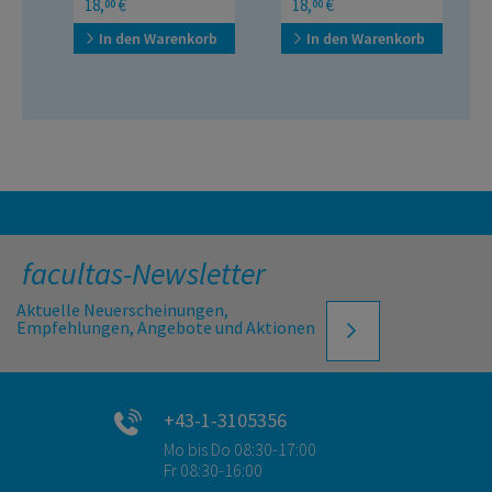
18,
€
18,
€
00
00
VStG - VVG - E-GovG
Schriftsatzmuster –
Beispiele
In den Warenkorb
In den Warenkorb
facultas-Newsletter
Aktuelle Neuerscheinungen,
Empfehlungen, Angebote und Aktionen
+43-1-3105356
Mo bis Do 08:30-17:00
Fr 08:30-16:00