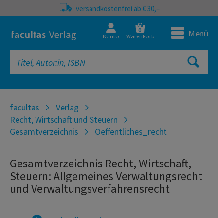
versandkostenfrei ab € 30,–
0
Menü
Konto
Warenkorb
facultas
Verlag
Recht, Wirtschaft und Steuern
Gesamtverzeichnis
Oeffentliches_recht
Gesamtverzeichnis Recht, Wirtschaft,
Steuern: Allgemeines Verwaltungsrecht
und Verwaltungsverfahrensrecht