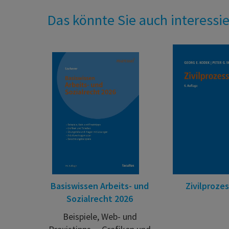
Das könnte Sie auch interessi
Basiswissen Arbeits- und
Zivilproze
Sozialrecht 2026
Beispiele, Web- und