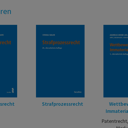
eren
ssrecht
Strafprozessrecht
Wettbew
Immateria
Patentrecht,