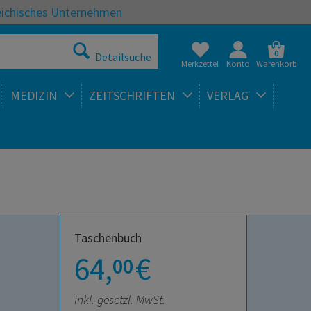
eichisches Unternehmen
0
Detailsuche
Merkzettel
Konto
Warenkorb
MEDIZIN
ZEITSCHRIFTEN
VERLAG
Taschenbuch
64,
€
00
inkl. gesetzl. MwSt.