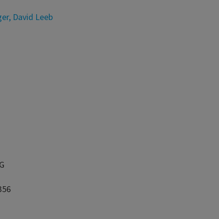
ger
,
David Leeb
AG
356