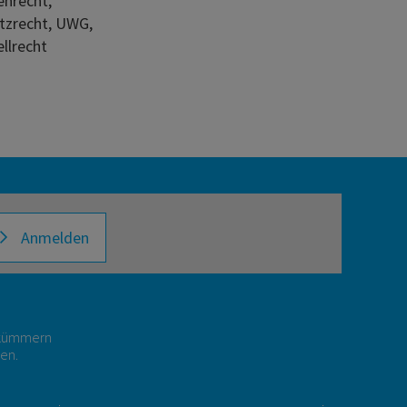
nrecht,
tzrecht, UWG,
llrecht
Anmelden
r kümmern
gen.