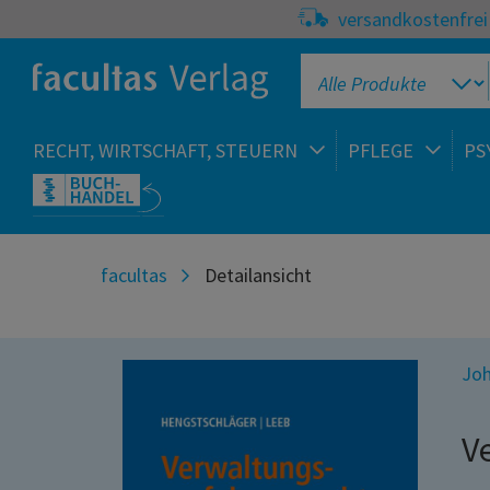
versandkostenfrei 
RECHT, WIRTSCHAFT, STEUERN
PFLEGE
PS
facultas
Detailansicht
Joh
V