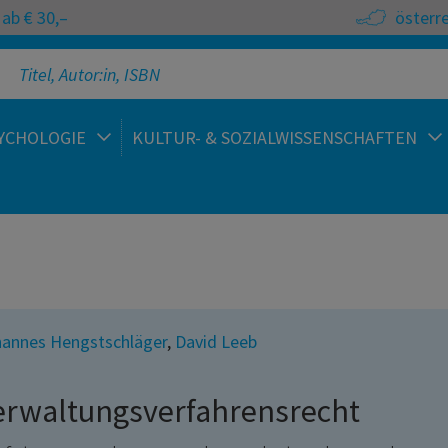
ab € 30,–
österr
YCHOLOGIE
KULTUR- & SOZIALWISSENSCHAFTEN
annes Hengstschläger
,
David Leeb
erwaltungsverfahrensrecht