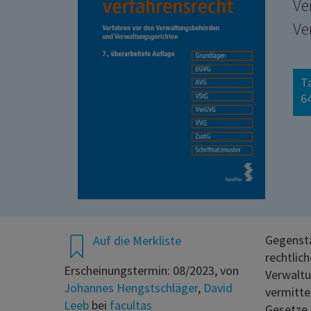
Ve
Ve
T
64
Gegensta
Auf die Merkliste
rechtlic
Erscheinungstermin: 08/2023, von
Verwaltu
Johannes Hengstschläger
,
David
vermitte
Leeb
bei
facultas
Gesetze.