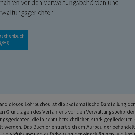
rfahren vor den Verwaltungsbehörden und
rwaltungsgerichten
aschenbuch
,
€
00
nd dieses Lehrbuches ist die systematische Darstellung der
hen Grundlagen des Verfahrens vor den Verwaltungsbehörde
ngsgerichten, die in sehr übersichtlicher, stark gegliederter
lt werden. Das Buch orientiert sich am Aufbau der behandel
 Die Anführung und Aufarbeitung der einschlägigen Judikatu